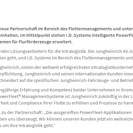
 neue Partnerschaft im Bereich des Flottenmanagements und unterz
nheiten. Im Mittelpunkt stehen I.D. Systems intelligente Power
emen für Flurförderzeuge erweitert.
n Lösungsanbietern für die Intralogistik. Die Jungheinrich AG ist
en geht, und I.D. Systems im Bereich des Flottenmanagements und In
gheinrich, einem der weltweit erfolgreichsten Intralogistikunterne
e Verpflichtung, Jungheinrich und seinen internationalen Kunden i
chneidert auf die spezifischen Jungheinrich-Fahrzeuge- und Betri
langjährige Erfahrung und Kompetenz beider Unternehmen in ihre
werFleet® Managementsysteme ist Jungheinrich zukünftig in der 
erheit und Compliance ihrer Flotte zu erhöhen und Prozesse zu har
, zu der Partnerschaft: „Die ausgereiften PowerFleet-Applikatione
ben uns überzeugt. Wir können unseren Kunden jetzt ein weitrei
 um ihre Intralogistik geht.“