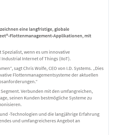
eichnen eine langfristige, globale
Fleet®-Flottenmanagement-Applikationen, mit
 Spezialist, wenn es um innovative
dustrial Internet of Things (IIoT).
hmen“, sagt Chris Wolfe, CEO von I.D. Systems. „Dies
nnovative Flottenmanagementsysteme der aktuellen
ebsanforderungen.“
m Segment. Verbunden mit den umfangreichen,
Lage, seinen Kunden bestmögliche Systeme zu
monisieren.
n und -Technologien und die langjährige Erfahrung
chendes und umfangreicheres Angebot an