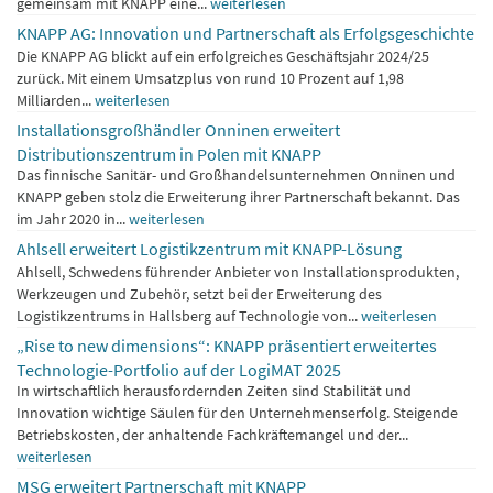
gemeinsam mit KNAPP eine...
weiterlesen
KNAPP AG: Innovation und Partnerschaft als Erfolgsgeschichte
Die KNAPP AG blickt auf ein erfolgreiches Geschäftsjahr 2024/25
zurück. Mit einem Umsatzplus von rund 10 Prozent auf 1,98
Milliarden...
weiterlesen
Installationsgroßhändler Onninen erweitert
Distributionszentrum in Polen mit KNAPP
Das finnische Sanitär- und Großhandelsunternehmen Onninen und
KNAPP geben stolz die Erweiterung ihrer Partnerschaft bekannt. Das
im Jahr 2020 in...
weiterlesen
Ahlsell erweitert Logistikzentrum mit KNAPP-Lösung
Ahlsell, Schwedens führender Anbieter von Installationsprodukten,
Werkzeugen und Zubehör, setzt bei der Erweiterung des
Logistikzentrums in Hallsberg auf Technologie von...
weiterlesen
„Rise to new dimensions“: KNAPP präsentiert erweitertes
Technologie-Portfolio auf der LogiMAT 2025
In wirtschaftlich herausfordernden Zeiten sind Stabilität und
Innovation wichtige Säulen für den Unternehmenserfolg. Steigende
Betriebskosten, der anhaltende Fachkräftemangel und der...
weiterlesen
MSG erweitert Partnerschaft mit KNAPP