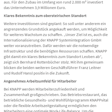
aus. Für den Zubau im Umfang von rund 2.000 m² investiert
das Unternehmen 3,9 Millionen Euro.
Klares Bekenntnis zum obersteirischen Standort
Weitere Investitionen sind geplant: So soll unter anderem ein
angrenzendes Grundstück angekauft werden, um Möglichkeit
für weiteres Wachstum zu schaffen. „Unser Ziel ist es, auch die
Internationalisierung der KNAPP Systemintegration GmbH
weiter voranzutreiben. Dafür werden wir die notwendige
Infrastruktur und die benötigten Ressourcen schaffen. KNAPP
gibt damit ein klares Bekenntnis zum Standort Leoben ab“,
zeigt sich Bernhard Rottenbücher stolz. Mit ihm gemeinsam
blicken die beiden weiteren Geschäftsführer Franz Leitner
und Rudolf Hansl positiv in die Zukunft.
Angenehmes Arbeitsumfeld für Mitarbeiter
Bei KNAPP werden Mitarbeiterzufriedenheit und
Zusammenhalt großgeschrieben. Das Betriebsrestaurant, das
betriebliche Gesundheits- und Wohlfühlprogramm KNAPPvital
oder die flexible Arbeitszeitgestaltung ermöglichen den
Mitarbeitern eine optimale Work-Life-Balance. Um die