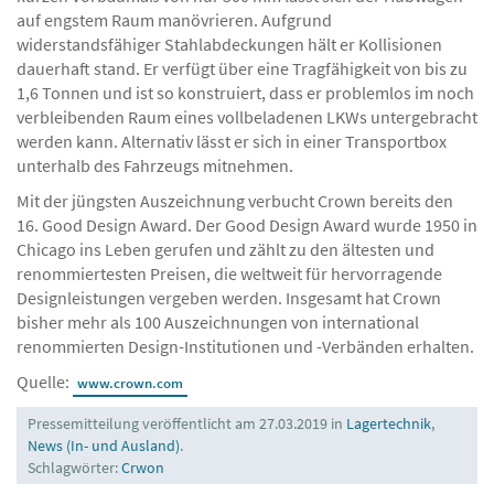
aber auch kraftvoll und äußerst leistungsfähig. Mit seinem
kurzen Vorbaumaß von nur 500 mm lässt sich der Hubwagen
auf engstem Raum manövrieren. Aufgrund
widerstandsfähiger Stahlabdeckungen hält er Kollisionen
dauerhaft stand. Er verfügt über eine Tragfähigkeit von bis zu
1,6 Tonnen und ist so konstruiert, dass er problemlos im noch
verbleibenden Raum eines vollbeladenen LKWs untergebracht
werden kann. Alternativ lässt er sich in einer Transportbox
unterhalb des Fahrzeugs mitnehmen.
Mit der jüngsten Auszeichnung verbucht Crown bereits den
16. Good Design Award. Der Good Design Award wurde 1950 in
Chicago ins Leben gerufen und zählt zu den ältesten und
renommiertesten Preisen, die weltweit für hervorragende
Designleistungen vergeben werden. Insgesamt hat Crown
bisher mehr als 100 Auszeichnungen von international
renommierten Design-Institutionen und -Verbänden erhalten.
Quelle:
www.crown.com
Pressemitteilung veröffentlicht am 27.03.2019 in
Lagertechnik
,
News (In- und Ausland)
.