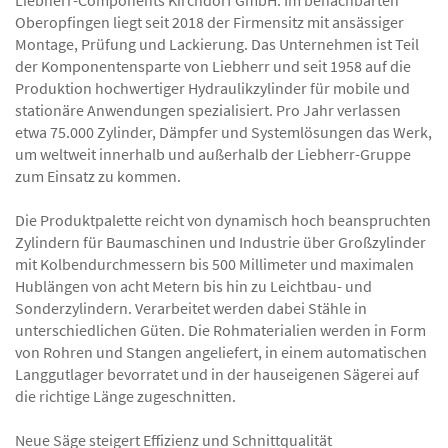
Liebherr-Components Kirchdorf GmbH. Im benachbarten
Oberopfingen liegt seit 2018 der Firmensitz mit ansässiger
Montage, Prüfung und Lackierung. Das Unternehmen ist Teil
der Komponentensparte von Liebherr und seit 1958 auf die
Produktion hochwertiger Hydraulikzylinder für mobile und
stationäre Anwendungen spezialisiert. Pro Jahr verlassen
etwa 75.000 Zylinder, Dämpfer und Systemlösungen das Werk,
um weltweit innerhalb und außerhalb der Liebherr-Gruppe
zum Einsatz zu kommen.
Die Produktpalette reicht von dynamisch hoch beanspruchten
Zylindern für Baumaschinen und Industrie über Großzylinder
mit Kolbendurchmessern bis 500 Millimeter und maximalen
Hublängen von acht Metern bis hin zu Leichtbau- und
Sonderzylindern. Verarbeitet werden dabei Stähle in
unterschiedlichen Güten. Die Rohmaterialien werden in Form
von Rohren und Stangen angeliefert, in einem automatischen
Langgutlager bevorratet und in der hauseigenen Sägerei auf
die richtige Länge zugeschnitten.
Neue Säge steigert Effizienz und Schnittqualität