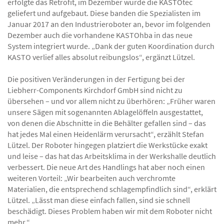
erfolgte das Retrofit, im Dezember wurde die KASTOtec
geliefert und aufgebaut. Diese banden die Spezialisten im
Januar 2017 an den Industrieroboter an, bevor im folgenden
Dezember auch die vorhandene KASTOhba in das neue
System integriert wurde. „Dank der guten Koordination durch
KASTO verlief alles absolut reibungslos“, ergänzt Lützel.
Die positiven Veränderungen in der Fertigung bei der
Liebherr-Components Kirchdorf GmbH sind nicht zu
übersehen – und vor allem nicht zu überhören: „Früher waren
unsere Sägen mit sogenannten Ablagelöffeln ausgestattet,
von denen die Abschnitte in die Behälter gefallen sind – das
hat jedes Mal einen Heidenlärm verursacht“, erzählt Stefan
Lützel. Der Roboter hingegen platziert die Werkstücke exakt
und leise – das hat das Arbeitsklima in der Werkshalle deutlich
verbessert. Die neue Art des Handlings hat aber noch einen
weiteren Vorteil: „Wir bearbeiten auch verchromte
Materialien, die entsprechend schlagempfindlich sind“, erklärt
Lützel. „Lässt man diese einfach fallen, sind sie schnell
beschädigt. Dieses Problem haben wir mit dem Roboter nicht
mehr.“