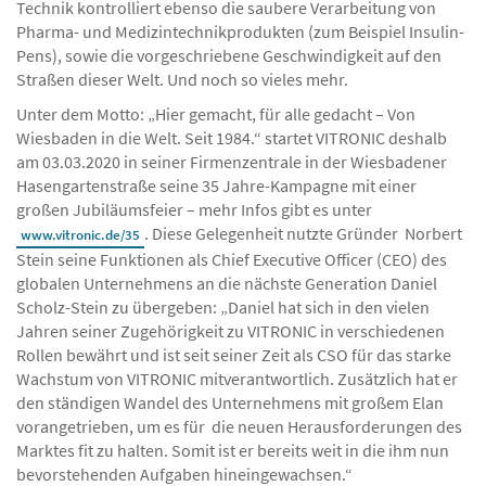
Technik kontrolliert ebenso die saubere Verarbeitung von
Pharma- und Medizintechnikprodukten (zum Beispiel Insulin-
Pens), sowie die vorgeschriebene Geschwindigkeit auf den
Straßen dieser Welt. Und noch so vieles mehr.
Unter dem Motto: „Hier gemacht, für alle gedacht – Von
Wiesbaden in die Welt. Seit 1984.“ startet VITRONIC deshalb
am 03.03.2020 in seiner Firmenzentrale in der Wiesbadener
Hasengartenstraße seine 35 Jahre-Kampagne mit einer
großen Jubiläumsfeier – mehr Infos gibt es unter
. Diese Gelegenheit nutzte Gründer Norbert
www.vitronic.de/35
Stein seine Funktionen als Chief Executive Officer (CEO) des
globalen Unternehmens an die nächste Generation Daniel
Scholz-Stein zu übergeben: „Daniel hat sich in den vielen
Jahren seiner Zugehörigkeit zu VITRONIC in verschiedenen
Rollen bewährt und ist seit seiner Zeit als CSO für das starke
Wachstum von VITRONIC mitverantwortlich. Zusätzlich hat er
den ständigen Wandel des Unternehmens mit großem Elan
vorangetrieben, um es für die neuen Herausforderungen des
Marktes fit zu halten. Somit ist er bereits weit in die ihm nun
bevorstehenden Aufgaben hineingewachsen.“