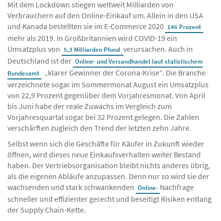
Mit dem Lockdown stiegen weltweit Milliarden von
Verbrauchern auf den Online-Einkauf um. Allein in den USA
und Kanada bestellten sie im E-Commerce 2020
146 Prozent
mehr als 2019. In Großbritannien wird COVID-19 ein
Umsatzplus von
verursachen. Auch in
5,3 Milliarden Pfund
Deutschland ist der
Online- und Versandhandel laut statistischem
„klarer Gewinner der Corona-Krise“. Die Branche
Bundesamt
verzeichnete sogar im Sommermonat August ein Umsatzplus
von 22,9 Prozent gegenüber dem Vorjahresmonat. Von April
bis Juni habe der reale Zuwachs im Vergleich zum
Vorjahresquartal sogar bei 32 Prozent gelegen. Die Zahlen
verschärften zugleich den Trend der letzten zehn Jahre.
Selbst wenn sich die Geschäfte für Käufer in Zukunft wieder
öffnen, wird dieses neue Einkaufsverhalten weiter Bestand
haben. Der Vertriebsorganisation bleibt nichts anderes übrig,
als die eigenen Abläufe anzupassen. Denn nur so wird sie der
wachsenden und stark schwankenden
Nachfrage
Online-
schneller und effizienter gerecht und beseitigt Risiken entlang
der Supply Chain-Kette.