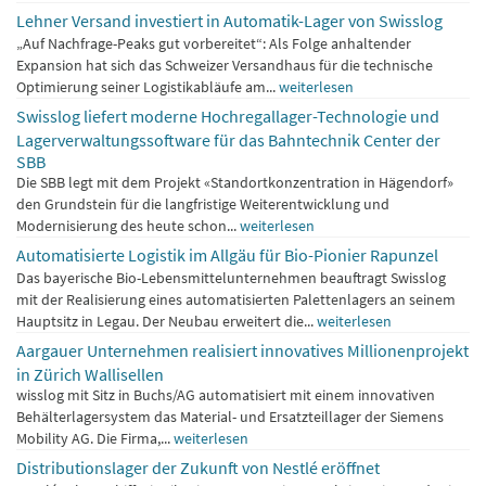
Lehner Versand investiert in Automatik-Lager von Swisslog
„Auf Nachfrage-Peaks gut vorbereitet“: Als Folge anhaltender
Expansion hat sich das Schweizer Versandhaus für die technische
Optimierung seiner Logistikabläufe am...
weiterlesen
Swisslog liefert moderne Hochregallager-Technologie und
Lagerverwaltungssoftware für das Bahntechnik Center der
SBB
Die SBB legt mit dem Projekt «Standortkonzentration in Hägendorf»
den Grundstein für die langfristige Weiterentwicklung und
Modernisierung des heute schon...
weiterlesen
Automatisierte Logistik im Allgäu für Bio-Pionier Rapunzel
Das bayerische Bio-Lebensmittelunternehmen beauftragt Swisslog
mit der Realisierung eines automatisierten Palettenlagers an seinem
Hauptsitz in Legau. Der Neubau erweitert die...
weiterlesen
Aargauer Unternehmen realisiert innovatives Millionenprojekt
in Zürich Wallisellen
wisslog mit Sitz in Buchs/AG automatisiert mit einem innovativen
Behälterlagersystem das Material- und Ersatzteillager der Siemens
Mobility AG. Die Firma,...
weiterlesen
Distributionslager der Zukunft von Nestlé eröffnet