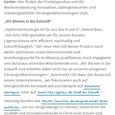
Center
. Hier finden der Prototypenbau und die
Weiterentwicklung innovativer, datengesteuerter und
robotergestützter Intralogistiktechnologien statt.
„Wir blicken in die Zukunft“
„Spitzentechnologie ist für uns das A und O“, betont Baur,
„mit ihrer Hilfe gestalten wir für unsere Kunden
Lagerprozesse sehr effizient, nachhaltig und
zukunftstauglich.“ Der neue Hub soll diesen Prozess noch
weiter optimieren sowie Ideenschmiede und
Anziehungspunkt für erstklassig qualifizierte, hoch engagierte
und durchaus visionäre Mitarbeitende sein. „Wir blicken in die
Zukunft und arbeiten dabei nicht nur an unseren ureigenen
Intralogistiktechnologien“, beschreibt CEO Baur den Anspruch
seines Unternehmens, „wir fokussieren auch auf
übergeordnete Konzepte wie zum Beispiel auf
Künstliche
oder auf
.“
Intelligenz
Smart City Logistics, die Stadt der Zukunft
Swisslog-Kunden wie
Nestlé, Coca-Cola, dm-drogerie markt, Rewe
, um nur einige wenige zu nennen, honorieren die
und Roche
Qualität und Innovationsfreude in Form einer treuen und