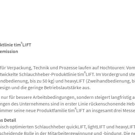
®
tlinie tim
LIFT
hemission
für Verpackung, Technik und Prozesse laufen auf Hochtouren: Vom 
®
twickelte Schlauchheber-Produktlinie tim
LIFT. Im Vordergrund st
handbedienung, bis zu 50 kg) und heavyLIFT (Zweihandbedienung, bi
sign und die geringe Betriebslautstärke aus.
ur für bessere Arbeitsbedingungen, sondern steigert langfristig au
ngen des Unternehmens sind in erster Linie rückenschonende Hebehi
®
Timmer seine neue Produktfamilie tim
LIFT an insgesamt drei Mess
s Detail
sch optimierten Schlauchheber quickLIFT, lightLIFT und heavyLIFT.
cheidende Rolle in der Mitarbeitergewinnung und -bindung. Die n