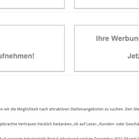
ten wir die Möglichkeit nach attraktiven Stellenangeboten zu suchen. Den S
ebrachte Vertrauen herzlich bedanken, ob auf Leser-, Kunden- oder Geschäft
Auf unserem Intralogistik-Portal intratrend wird im Dezember 2022 (Stand 