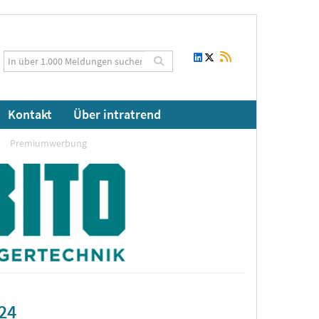
Kontakt
Über intratrend
Premiumwerbung
024