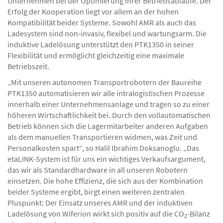
Unternehmen bei der Optimierung ihrer Betriebsabläufe. Der
Erfolg der Kooperation liegt vor allem an der hohen
Kompatibilität beider Systeme. Sowohl AMR als auch das
Ladesystem sind non-invasiv, flexibel und wartungsarm. Die
induktive Ladelösung unterstützt den PTK1350 in seiner
Flexibilität und ermöglicht gleichzeitig eine maximale
Betriebszeit.
„Mit unseren autonomen Transportrobotern der Baureihe
PTK1350 automatisieren wir alle intralogistischen Prozesse
innerhalb einer Unternehmensanlage und tragen so zu einer
höheren Wirtschaftlichkeit bei. Durch den vollautomatischen
Betrieb können sich die Lagermitarbeiter anderen Aufgaben
als dem manuellen Transportieren widmen, was Zeit und
Personalkosten spart“, so Halil Ibrahim Doksanoglu. „Das
etaLINK-System ist für uns ein wichtiges Verkaufsargument,
das wir als Standardhardware in all unseren Robotern
einsetzen. Die hohe Effizienz, die sich aus der Kombination
beider Systeme ergibt, birgt einen weiteren zentralen
Pluspunkt: Der Einsatz unseres AMR und der induktiven
Ladelösung von Wiferion wirkt sich positiv auf die CO
-Bilanz
2