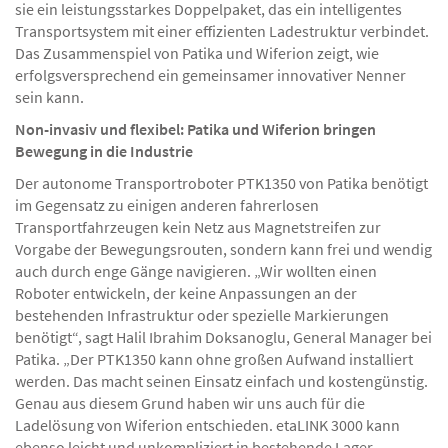
sie ein leistungsstarkes Doppelpaket, das ein intelligentes
Transportsystem mit einer effizienten Ladestruktur verbindet.
Das Zusammenspiel von Patika und Wiferion zeigt, wie
erfolgsversprechend ein gemeinsamer innovativer Nenner
sein kann.
Non-invasiv und flexibel: Patika und Wiferion bringen
Bewegung in die Industrie
Der autonome Transportroboter PTK1350 von Patika benötigt
im Gegensatz zu einigen anderen fahrerlosen
Transportfahrzeugen kein Netz aus Magnetstreifen zur
Vorgabe der Bewegungsrouten, sondern kann frei und wendig
auch durch enge Gänge navigieren. „Wir wollten einen
Roboter entwickeln, der keine Anpassungen an der
bestehenden Infrastruktur oder spezielle Markierungen
benötigt“, sagt Halil Ibrahim Doksanoglu, General Manager bei
Patika. „Der PTK1350 kann ohne großen Aufwand installiert
werden. Das macht seinen Einsatz einfach und kostengünstig.
Genau aus diesem Grund haben wir uns auch für die
Ladelösung von Wiferion entschieden. etaLINK 3000 kann
ebenso leicht und unkompliziert in bestehende Lager