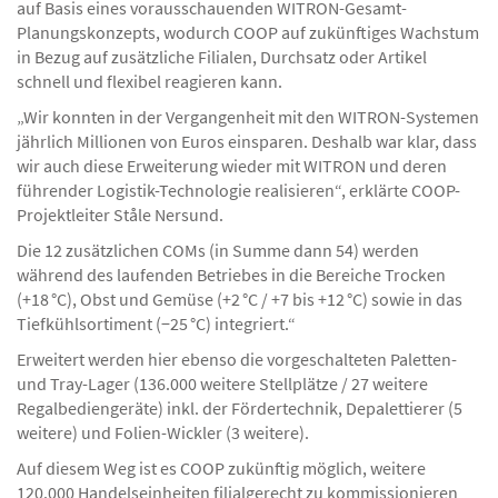
auf Basis eines vorausschauenden WITRON-Gesamt-
Planungskonzepts, wodurch COOP auf zukünftiges Wachstum
in Bezug auf zusätzliche Filialen, Durchsatz oder Artikel
schnell und flexibel reagieren kann.
„Wir konnten in der Vergangenheit mit den WITRON-Systemen
jährlich Millionen von Euros einsparen. Deshalb war klar, dass
wir auch diese Erweiterung wieder mit WITRON und deren
führender Logistik-Technologie realisieren“, erklärte COOP-
Projektleiter Ståle Nersund.
Die 12 zusätzlichen COMs (in Summe dann 54) werden
während des laufenden Betriebes in die Bereiche Trocken
(+18 °C), Obst und Gemüse (+2 °C / +7 bis +12 °C) sowie in das
Tiefkühlsortiment (−25 °C) integriert.“
Erweitert werden hier ebenso die vorgeschalteten Paletten-
und Tray-Lager (136.000 weitere Stellplätze / 27 weitere
Regalbediengeräte) inkl. der Fördertechnik, Depalettierer (5
weitere) und Folien-Wickler (3 weitere).
Auf diesem Weg ist es COOP zukünftig möglich, weitere
120.000 Handelseinheiten filialgerecht zu kommissionieren