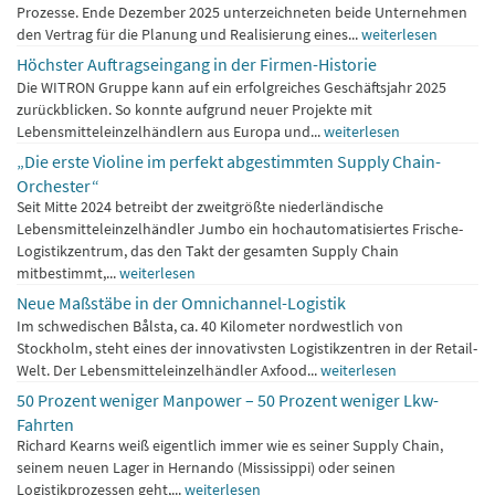
Prozesse. Ende Dezember 2025 unterzeichneten beide Unternehmen
den Vertrag für die Planung und Realisierung eines...
weiterlesen
Höchster Auftragseingang in der Firmen-Historie
Die WITRON Gruppe kann auf ein erfolgreiches Geschäftsjahr 2025
zurückblicken. So konnte aufgrund neuer Projekte mit
Lebensmitteleinzelhändlern aus Europa und...
weiterlesen
„Die erste Violine im perfekt abgestimmten Supply Chain-
Orchester“
Seit Mitte 2024 betreibt der zweitgrößte niederländische
Lebensmitteleinzelhändler Jumbo ein hochautomatisiertes Frische-
Logistikzentrum, das den Takt der gesamten Supply Chain
mitbestimmt,...
weiterlesen
Neue Maßstäbe in der Omnichannel-Logistik
Im schwedischen Bålsta, ca. 40 Kilometer nordwestlich von
Stockholm, steht eines der innovativsten Logistikzentren in der Retail-
Welt. Der Lebensmitteleinzelhändler Axfood...
weiterlesen
50 Prozent weniger Manpower – 50 Prozent weniger Lkw-
Fahrten
Richard Kearns weiß eigentlich immer wie es seiner Supply Chain,
seinem neuen Lager in Hernando (Mississippi) oder seinen
Logistikprozessen geht,...
weiterlesen