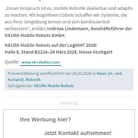
mobile Transportrobotik und Erfahrung aus über 1.500
realisierten Anlagen.
„Unser Anspruch ist es, mobile Robotik skalierbar und adaptiv
zu machen. Mit kognitiven Cobots schaffen wir Systeme, die
aus ihrer Umgebung lernen und sich kontinuierlich
verbessern“, erklärt A
ndreas Lindemann, Geschäftsführer der
NEURA Mobile Robots GmbH
.
NEURA Mobile Robots auf der LogiMAT 2026:
Halle 8, Stand B21
24–26 März 2026, Messe Stuttgart
Quelle:
www.ek-robotics.com
Pressemitteilung veröffentlicht am 26.03.2026 in
News (In- und
Ausland)
,
Robotik
.
Schlagwörter:
NEURA Mobile Robots
Werbung