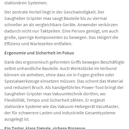
stationären Systemen.
Der zentrale Vorteil liegt in der Geschwindigkeit. Der
Saugheber Gripster max saugt Bauteile bis zu viermal
schneller an als vergleichbare Geräte. Anwender verkürzen
dadurch nicht nur Taktzeiten. Eine Person genügt, um auch
große, sperrige Komponenten zu bewegen. Das steigert die
Effizienz und Wartezeiten entfallen.
Ergonomie und Sicherheit im Fokus
Dank des ergonomisch geformten Griffs bewegen Beschäftigte
selbst unhandliche Bauteile. Auch Werkstücke im Verbund
können sie anheben, ohne dass sie in Fugen greifen oder
Spezialwerkzeuge einsetzen müssen. Das schont das Material
und reduziert Bruch. Als handgeführtes Power-Tool bringt der
Saugheber Gripster max Vakuumtechnik dorthin, wo
Flexibilität, Tempo und Sicherheit zählen. Er ergänzt
stationäre Systeme wie das Vakuum-Hebegerät VacuMaster,
der für schwerere Lasten und industrielle Gesamtsysteme
ausgelegt ist.
Ein Taster, klare Signale, sichere Prozesse