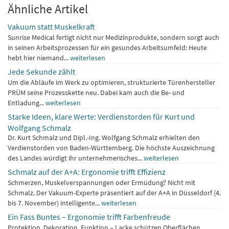
Ähnliche Artikel
Vakuum statt Muskelkraft
Sunrise Medical fertigt nicht nur Medizinprodukte, sondern sorgt auch
in seinen Arbeitsprozessen für ein gesundes Arbeitsumfeld: Heute
hebt hier niemand...
weiterlesen
Jede Sekunde zählt
Um die Abläufe im Werk zu optimieren, strukturierte Türenhersteller
PRÜM seine Prozesskette neu. Dabei kam auch die Be- und
Entladung...
weiterlesen
Starke Ideen, klare Werte: Verdienstorden für Kurt und
Wolfgang Schmalz
Dr. Kurt Schmalz und Dipl.-Ing. Wolfgang Schmalz erhielten den
Verdienstorden von Baden-Württemberg. Die höchste Auszeichnung
des Landes würdigt ihr unternehmerisches...
weiterlesen
Schmalz auf der A+A: Ergonomie trifft Effizienz
Schmerzen, Muskelverspannungen oder Ermüdung? Nicht mit
Schmalz. Der Vakuum-Experte präsentiert auf der A+A in Düsseldorf (4.
bis 7. November) intelligente...
weiterlesen
Ein Fass Buntes – Ergonomie trifft Farbenfreude
Protektion, Dekoration, Funktion – Lacke schützen Oberflächen,