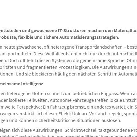
nittstellen und gewachsene IT-Strukturen machen den Materialflus
robuste, flexible und sichere Automatisierungsstrategien.
 heute gewachsene, oft heterogene Transportlandschaften – bes
nsportmitteln. Diese Vielfalt entsteht nicht nur durch unterschi
aben. Doch oft fehlt diesen Systemen die gemeinsame Sprache: Ohn
oritäten und fragmentierten Prozesslogiken. Die Auswirkungen sin
tionen. Und sie blockieren häufig den nächsten Schritt im Automat
meinsame Intelligenz
n heterogene Flotten schnell zum betrieblichen Engpass. Wenn 
ander isolierte Teilwelten. Autonome Fahrzeuge treffen lokale Ents
temweite Perspektive: Ein Fahrzeug bremst, ein anderes wartet, ein
wegen verstärkt sich dieser Effekt: Unklare Vorfahrtsregeln, spo
gen und können sicherheitskritische Situationen auslösen.
zeigen sich diese Auswirkungen. Schichtwechsel, taktgebundene Pro
ariablen Geschwindigkeiten und unregelmäßigen Wegen manuell gefüh