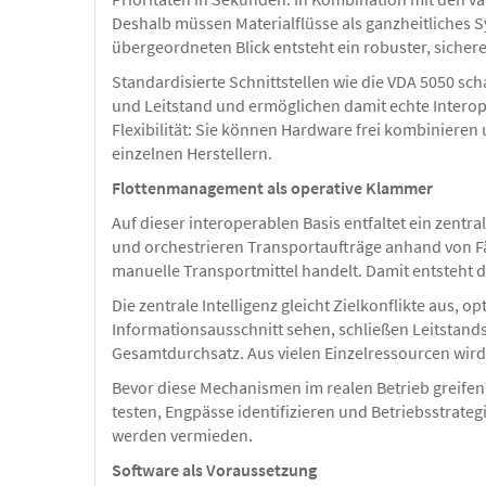
Deshalb müssen Materialflüsse als ganzheitliches 
übergeordneten Blick entsteht ein robuster, sichere
Standardisierte Schnittstellen wie die VDA 5050 s
und Leitstand und ermöglichen damit echte Interope
Flexibilität: Sie können Hardware frei kombiniere
einzelnen Herstellern.
Flottenmanagement als operative Klammer
Auf dieser interoperablen Basis entfaltet ein zentr
und orchestrieren Transportaufträge anhand von Fä
manuelle Transportmittel handelt. Damit entsteht 
Die zentrale Intelligenz gleicht Zielkonflikte aus,
Informationsausschnitt sehen, schließen Leitstand
Gesamtdurchsatz. Aus vielen Einzelressourcen wird 
Bevor diese Mechanismen im realen Betrieb greifen,
testen, Engpässe identifizieren und Betriebsstrate
werden vermieden.
Software als Voraussetzung