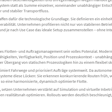
System statt als Summe einzelner, voneinander unabhängiger Entsc
r und stabiler Transportfluss.
chaffen dafür die technologische Grundlage. Sie definieren ein ei
rabilität. Unternehmen profitieren nicht nur von stabileren Betrie
n und je nach Use Case das ideale Setup zusammenstellen – ohne In
ales Flotten- und Auftragsmanagement sein volles Potenzial. Modern
higkeiten, Verfügbarkeit, Position und Prozesskontext – unabhängi
der Übergang von statischen Prozesslogiken hin zu einem flexibel 
 optimiert Fahrwege und priorisiert Aufträge systemweit. Da autono
systeme diese Lücken: Sie erkennen konkurrierende Routen früh, 
so eine harmonisierte, dynamisch optimierte Flotte.
 setzen Unternehmen verstärkt auf Simulation und virtuelle Inbetr
gien realitätsnah optimieren. Rollouts werden deutlich beschleunig