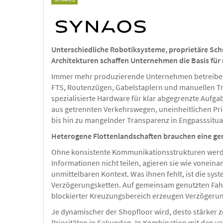
Unterschiedliche Robotiksysteme, proprietäre Sch
Architekturen schaffen Unternehmen die Basis für 
Immer mehr produzierende Unternehmen betreiben
FTS, Routenzügen, Gabelstaplern und manuellen Tra
spezialisierte Hardware für klar abgegrenzte Aufg
aus getrennten Verkehrswegen, uneinheitlichen Pri
bis hin zu mangelnder Transparenz in Engpasssitua
Heterogene Flottenlandschaften brauchen eine ge
Ohne konsistente Kommunikationsstrukturen werde
Informationen nicht teilen, agieren sie wie vonein
unmittelbaren Kontext. Was ihnen fehlt, ist die sys
Verzögerungsketten. Auf gemeinsam genutzten Fahr
blockierter Kreuzungsbereich erzeugen Verzögerun
Je dynamischer der Shopfloor wird, desto stärker 
Prioritäten in Sekunden. In Kombination mit den v