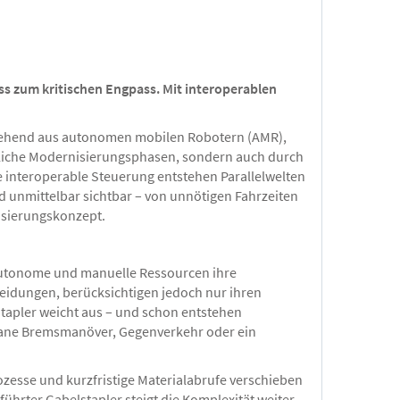
s zum kritischen Engpass. Mit interoperablen
tehend aus autonomen mobilen Robotern (AMR),
edliche Modernisierungsphasen, sondern auch durch
e interoperable Steuerung entstehen Parallelwelten
d unmittelbar sichtbar – von unnötigen Fahrzeiten
isierungskonzept.
autonome und manuelle Ressourcen ihre
cheidungen, berücksichtigen jedoch nur ihren
 Stapler weicht aus – und schon entstehen
ntane Bremsmanöver, Gegenverkehr oder ein
zesse und kurzfristige Materialabrufe verschieben
rter Gabelstapler steigt die Komplexität weiter.