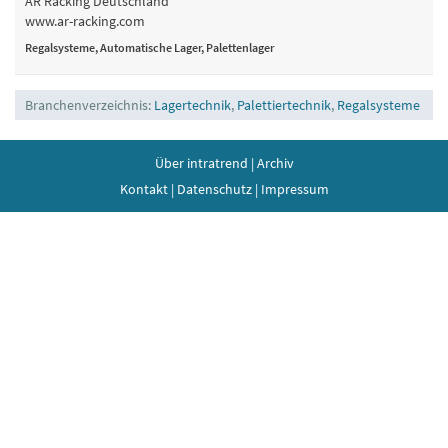
AR Racking Deutschland
www.ar-racking.com
Regalsysteme, Automatische Lager, Palettenlager
Branchenverzeichnis:
Lagertechnik
,
Palettiertechnik
,
Regalsysteme
Über intratrend
|
Archiv
Kontakt
|
Datenschutz
|
Impressum