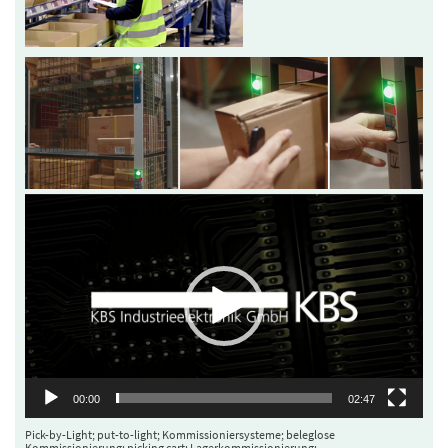
Video-
Player
00:00
02:47
Pick-by-Light; put-to-light; Kommissioniersysteme; beleglose
Kommissionierung; picking cart; Lagerkommissionierung;