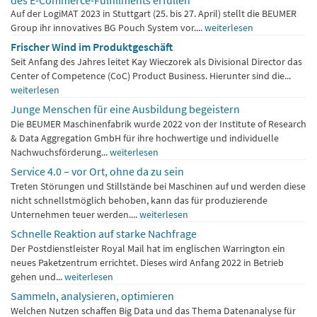
Mit innovativen Omnichannel-Lösungen die Anforderungen
des E-Commerce-Fulfillments erfüllen
Auf der LogiMAT 2023 in Stuttgart (25. bis 27. April) stellt die BEUMER
Group ihr innovatives BG Pouch System vor....
weiterlesen
Frischer Wind im Produktgeschäft
Seit Anfang des Jahres leitet Kay Wieczorek als Divisional Director das
Center of Competence (CoC) Product Business. Hierunter sind die...
weiterlesen
Junge Menschen für eine Ausbildung begeistern
Die BEUMER Maschinenfabrik wurde 2022 von der Institute of Research
& Data Aggregation GmbH für ihre hochwertige und individuelle
Nachwuchsförderung...
weiterlesen
Service 4.0 – vor Ort, ohne da zu sein
Treten Störungen und Stillstände bei Maschinen auf und werden diese
nicht schnellstmöglich behoben, kann das für produzierende
Unternehmen teuer werden....
weiterlesen
Schnelle Reaktion auf starke Nachfrage
Der Postdienstleister Royal Mail hat im englischen Warrington ein
neues Paketzentrum errichtet. Dieses wird Anfang 2022 in Betrieb
gehen und...
weiterlesen
Sammeln, analysieren, optimieren