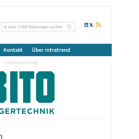
Kontakt
Über intratrend
Premiumwerbung
h