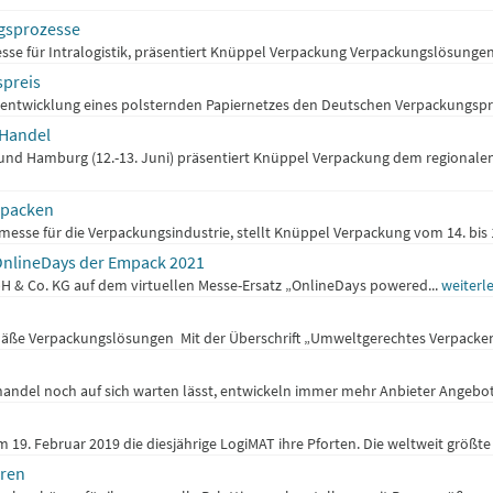
ngsprozesse
se für Intralogistik, präsentiert Knüppel Verpackung Verpackungslösungen für
spreis
entwicklung eines polsternden Papiernetzes den Deutschen Verpackungsprei
 Handel
 und Hamburg (12.-13. Juni) präsentiert Knüppel Verpackung dem regionale
rpacken
esse für die Verpackungsindustrie, stellt Knüppel Verpackung vom 14. bis
OnlineDays der Empack 2021
H & Co. KG auf dem virtuellen Messe-Ersatz „OnlineDays powered...
weiterl
äße Verpackungslösungen Mit der Überschrift „Umweltgerechtes Verpacken” 
ndel noch auf sich warten lässt, entwickeln immer mehr Anbieter Angebote
m 19. Februar 2019 die diesjährige LogiMAT ihre Pforten. Die weltweit größte 
aren