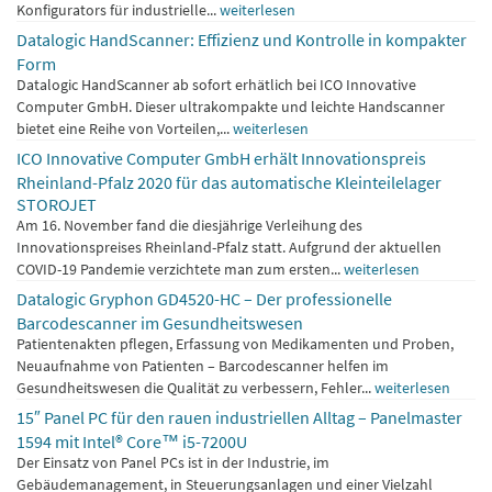
Konfigurators für industrielle...
weiterlesen
Datalogic HandScanner: Effizienz und Kontrolle in kompakter
Form
Datalogic HandScanner ab sofort erhätlich bei ICO Innovative
Computer GmbH. Dieser ultrakompakte und leichte Handscanner
bietet eine Reihe von Vorteilen,...
weiterlesen
ICO Innovative Computer GmbH erhält Innovationspreis
Rheinland-Pfalz 2020 für das automatische Kleinteilelager
STOROJET
Am 16. November fand die diesjährige Verleihung des
Innovationspreises Rheinland-Pfalz statt. Aufgrund der aktuellen
COVID-19 Pandemie verzichtete man zum ersten...
weiterlesen
Datalogic Gryphon GD4520-HC – Der professionelle
Barcodescanner im Gesundheitswesen
Patientenakten pflegen, Erfassung von Medikamenten und Proben,
Neuaufnahme von Patienten – Barcodescanner helfen im
Gesundheitswesen die Qualität zu verbessern, Fehler...
weiterlesen
15″ Panel PC für den rauen industriellen Alltag – Panelmaster
1594 mit Intel® Core™ i5-7200U
Der Einsatz von Panel PCs ist in der Industrie, im
Gebäudemanagement, in Steuerungsanlagen und einer Vielzahl