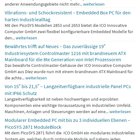
anderer Anwendungsgebiete nicht mehr...
weiterlesen
Vibrations- und Schockresistent – Embedded Box PC für den
harten Industriealltag
Mit den PicoSYS Modellen 2853 und 2653 bietet die ICO Innovative
Computer GmbH zwei flexibel konfigurierbare Embedded Modelle für
den...
weiterlesen
Bewährtes trifft auf Neues – Das zuverlässige 19″
Industriesystem Controlmaster 1216 mit brandneuem ATX
Mainboard für die 8te Generation von Intel Prozessoren
Das bewährte Controlmaster-Gehäuse der ICO Innovative Computer
GmbH aus Diez wurde nun mit einem brandneuen ATX Mainboard für
die achte...
weiterlesen
Von 15″ bis 21,5″ – Langzeitverfügbare industrielle Panel PCs
mit IP66 Schutz
Langzeitverfügbarkeit ist neben hochwertigen und erprobten
Komponenten eine wichtige Voraussetzung im industriellen Umfeld.
Maschinen, Anlagen und Steuerungen werden auf eine...
weiterlesen
Modularer Embedded PC mit bis zu 3 individuellen Ebenen –
PicoSYS 2871 ModuleBlock
Mit dem PicoSYS 2871 führt die ICO GmbH ein modulares industrielles
System ein, welches durch optionale Module auf nahezu jeden...