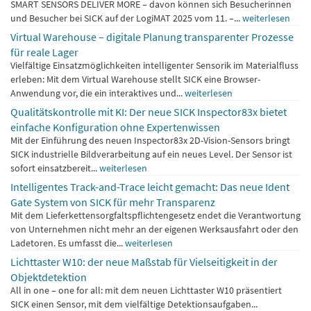
SMART SENSORS DELIVER MORE – davon können sich Besucherinnen
und Besucher bei SICK auf der LogiMAT 2025 vom 11. –...
weiterlesen
Virtual Warehouse – digitale Planung transparenter Prozesse
für reale Lager
Vielfältige Einsatzmöglichkeiten intelligenter Sensorik im Materialfluss
erleben: Mit dem Virtual Warehouse stellt SICK eine Browser-
Anwendung vor, die ein interaktives und...
weiterlesen
Qualitätskontrolle mit KI: Der neue SICK Inspector83x bietet
einfache Konfiguration ohne Expertenwissen
Mit der Einführung des neuen Inspector83x 2D-Vision-Sensors bringt
SICK industrielle Bildverarbeitung auf ein neues Level. Der Sensor ist
sofort einsatzbereit...
weiterlesen
Intelligentes Track-and-Trace leicht gemacht: Das neue Ident
Gate System von SICK für mehr Transparenz
Mit dem Lieferkettensorgfaltspflichtengesetz endet die Verantwortung
von Unternehmen nicht mehr an der eigenen Werksausfahrt oder den
Ladetoren. Es umfasst die...
weiterlesen
Lichttaster W10: der neue Maßstab für Vielseitigkeit in der
Objektdetektion
All in one – one for all: mit dem neuen Lichttaster W10 präsentiert
SICK einen Sensor, mit dem vielfältige Detektionsaufgaben...