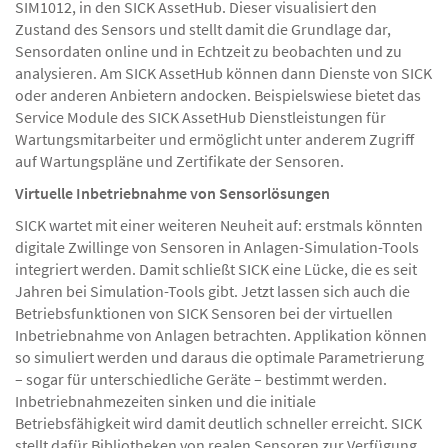
SIM1012, in den SICK AssetHub. Dieser visualisiert den
Zustand des Sensors und stellt damit die Grundlage dar,
Sensordaten online und in Echtzeit zu beobachten und zu
analysieren. Am SICK AssetHub können dann Dienste von SICK
oder anderen Anbietern andocken. Beispielswiese bietet das
Service Module des SICK AssetHub Dienstleistungen für
Wartungsmitarbeiter und ermöglicht unter anderem Zugriff
auf Wartungspläne und Zertifikate der Sensoren.
Virtuelle Inbetriebnahme von Sensorlösungen
SICK wartet mit einer weiteren Neuheit auf: erstmals könnten
digitale Zwillinge von Sensoren in Anlagen-Simulation-Tools
integriert werden. Damit schließt SICK eine Lücke, die es seit
Jahren bei Simulation-Tools gibt. Jetzt lassen sich auch die
Betriebsfunktionen von SICK Sensoren bei der virtuellen
Inbetriebnahme von Anlagen betrachten. Applikation können
so simuliert werden und daraus die optimale Parametrierung
– sogar für unterschiedliche Geräte – bestimmt werden.
Inbetriebnahmezeiten sinken und die initiale
Betriebsfähigkeit wird damit deutlich schneller erreicht. SICK
stellt dafür Bibliotheken von realen Sensoren zur Verfügung,