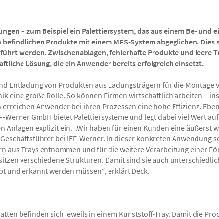
ungen – zum Beispiel ein Palettiersystem, das aus einem Be- und
n befindlichen Produkte mit einem MES-System abgeglichen. Dies st
eführt werden. Zwischenablagen, fehlerhafte Produkte und leere Tr
ftliche Lösung, die ein Anwender bereits erfolgreich einsetzt.
und Entladung von Produkten aus Ladungsträgern für die Montage vo
ik eine große Rolle. So können Firmen wirtschaftlich arbeiten – i
 erreichen Anwender bei ihren Prozessen eine hohe Effizienz. Ebenso 
F-Werner GmbH bietet Palettiersysteme und legt dabei viel Wert auf
n Anlagen explizit ein. „Wir haben für einen Kunden eine äußerst w
, Geschäftsführer bei IEF-Werner. In dieser konkreten Anwendung s
tern aus Trays entnommen und für die weitere Verarbeitung einer F
tzen verschiedene Strukturen. Damit sind sie auch unterschiedlic
abt und erkannt werden müssen“, erklärt Deck.
Platten befinden sich jeweils in einem Kunststoff-Tray. Damit die 