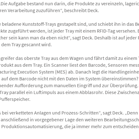
Die Aufgabe bestand nun darin, die Produkte zu vereinzeln, lageri
eren Verarbeitung zuzuführen“, beschreibt Deck.
eladene Kunststoff-Trays gestapelt sind, und schiebt ihn in das 
kte zugeführt werden, ist jeder Tray mit einem RFID-Tag versehen. 
her sein kann man da eben nicht“, sagt Deck. Deshalb ist auf jeder
 dem Tray gescannt wird.
greifer das oberste Tray aus dem Wagen und fährt damit zu einem 
odukt aus dem Tray. Ein Scanner liest den Barcode, Sensoren messen
cturing Execution System (MES) ab. Danach legt die Handlingeinhei
s auf dem Barcode nicht mit den Daten im System übereinstimmen? „
nder Aufforderung zum manuellen Eingriff und zur Überprüfung. 
ay parallel ein Luftimpuls aus einem Abblasrohr. Diese Zwischenab
Pufferspeicher.
rs bei verketteten Anlagen und Prozess-Schritten“, sagt Deck. „De
ie anschließend in vorgegebener Lage den weiteren Bearbeitungssc
nte Produktionsautomatisierung, die ja immer mehr zum entscheide