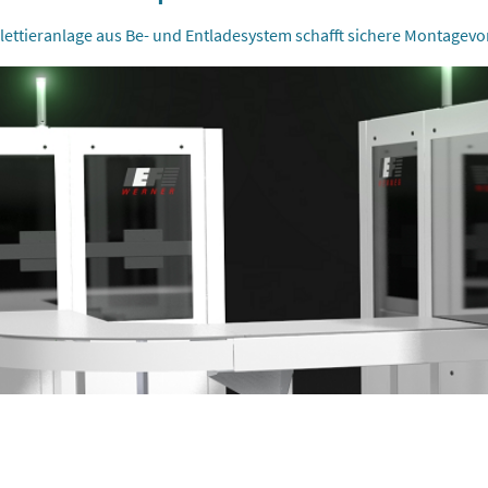
lettieranlage aus Be- und Entladesystem schafft sichere Montagev