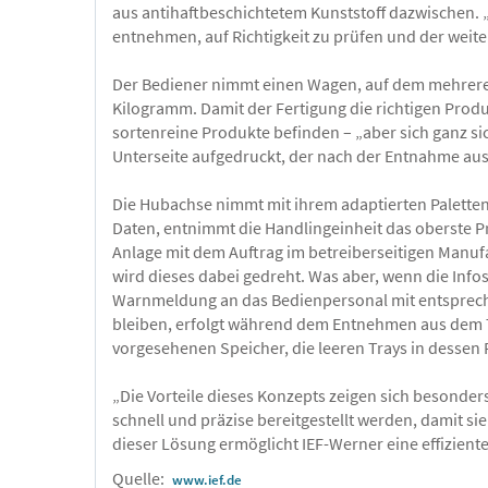
aus antihaftbeschichtetem Kunststoff dazwischen. „
entnehmen, auf Richtigkeit zu prüfen und der weit
Der Bediener nimmt einen Wagen, auf dem mehrere b
Kilogramm. Damit der Fertigung die richtigen Produ
sortenreine Produkte befinden – „aber sich ganz sic
Unterseite aufgedruckt, der nach der Entnahme aus
Die Hubachse nimmt mit ihrem adaptierten Paletten
Daten, entnimmt die Handlingeinheit das oberste Pr
Anlage mit dem Auftrag im betreiberseitigen Manufa
wird dieses dabei gedreht. Was aber, wenn die Info
Warnmeldung an das Bedienpersonal mit entspreche
bleiben, erfolgt während dem Entnehmen aus dem Tr
vorgesehenen Speicher, die leeren Trays in dessen 
„Die Vorteile dieses Konzepts zeigen sich besonde
schnell und präzise bereitgestellt werden, damit s
dieser Lösung ermöglicht IEF-Werner eine effizie
Quelle:
www.ief.de