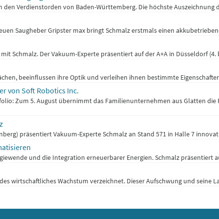
ten den Verdienstorden von Baden-Württemberg. Die höchste Auszeichnung d
euen Saugheber Gripster max bringt Schmalz erstmals einen akkubetrieben
Schmalz. Der Vakuum-Experte präsentiert auf der A+A in Düsseldorf (4. bi
hen, beeinflussen ihre Optik und verleihen ihnen bestimmte Eigenschaften. Fr
r von Soft Robotics Inc.
rtfolio: Zum 5. August übernimmt das Familienunternehmen aus Glatten die
z
rnberg) präsentiert Vakuum-Experte Schmalz an Stand 571 in Halle 7 innovat
atisieren
giewende und die Integration erneuerbarer Energien. Schmalz präsentiert au
es wirtschaftliches Wachstum verzeichnet. Dieser Aufschwung und seine La