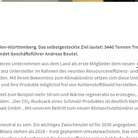
n-Württemberg. Das selbstgesteckte Ziel lautet: 3440 Tonnen Tre
indet Geschäftsführer Andreas Beutel.
iteren Unternehmen aus dem Land als erste Mitglieder dem neuen
anz Untersteller im Rahmen des neunten Ressourceneffizienz- und 
en. Mit ihrem Bekenntnis zum Klimabündnis setzen sich diese Unte
nd ihre Produkte möglichst frei von Kohlenstoffdioxid herstellen.
et zum Beispiel mehr Strom und Wärme regenerativ zu erzeugen, als
iden. „Der CO
-Rucksack eines Schmalz-Produktes ist deutlich klei
2
hmalz GmbH. „Mit unserem Beitritt zum neuen Klimaschutzbündnis 
neutral zu sein. Ein wichtiges Zwischenziel ist für 2030 angegeben
-Bilanz stehen als 2018 – trotz geplantem Umsatzwachstum. Das ent
quellen und verbessert die Energieeffizienz seiner Gebäude. Tran