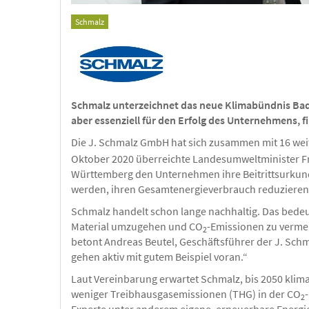
Schmalz
Schmalz unterzeichnet das neue Klimabündnis Bade
aber essenziell für den Erfolg des Unternehmens, f
Die J. Schmalz GmbH hat sich zusammen mit 16 we
Oktober 2020 überreichte Landesumweltminister Fr
Württemberg den Unternehmen ihre Beitrittsurkund
werden, ihren Gesamtenergieverbrauch reduzieren u
Schmalz handelt schon lange nachhaltig. Das bedeut
Material umzugehen und CO
-Emissionen zu verme
2
betont Andreas Beutel, Geschäftsführer der J. Sc
gehen aktiv mit gutem Beispiel voran.“
Laut Vereinbarung erwartet Schmalz, bis 2050 klima
weniger Treibhausgasemissionen (THG) in der CO
2
Experte unter anderem eigene, erneuerbare Energie