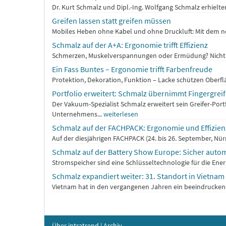
Dr. Kurt Schmalz und Dipl.-Ing. Wolfgang Schmalz erhiel
Greifen lassen statt greifen müssen
Mobiles Heben ohne Kabel und ohne Druckluft: Mit dem n
Schmalz auf der A+A: Ergonomie trifft Effizienz
Schmerzen, Muskelverspannungen oder Ermüdung? Nicht mit 
Ein Fass Buntes – Ergonomie trifft Farbenfreude
Protektion, Dekoration, Funktion – Lacke schützen Oberfläc
Portfolio erweitert: Schmalz übernimmt Fingergreife
Der Vakuum-Spezialist Schmalz erweitert sein Greifer-Po
Unternehmens...
weiterlesen
Schmalz auf der FACHPACK: Ergonomie und Effizien
Auf der diesjährigen FACHPACK (24. bis 26. September, Nü
Schmalz auf der Battery Show Europe: Sicher autom
Stromspeicher sind eine Schlüsseltechnologie für die Ener
Schmalz expandiert weiter: 31. Standort in Vietnam
Vietnam hat in den vergangenen Jahren ein beeindruckend
Über intratrend
|
Archiv