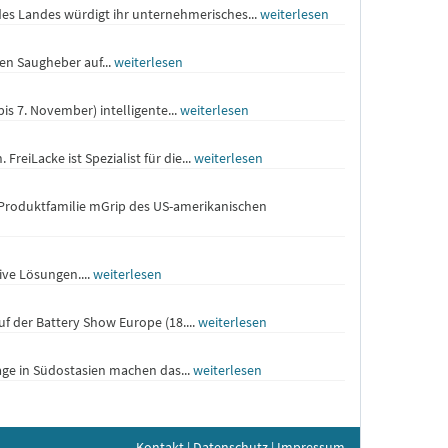
es Landes würdigt ihr unternehmerisches...
weiterlesen
en Saugheber auf...
weiterlesen
s 7. November) intelligente...
weiterlesen
eiLacke ist Spezialist für die...
weiterlesen
 Produktfamilie mGrip des US-amerikanischen
ive Lösungen....
weiterlesen
f der Battery Show Europe (18....
weiterlesen
ge in Südostasien machen das...
weiterlesen
Kontakt
|
Datenschutz
|
Impressum