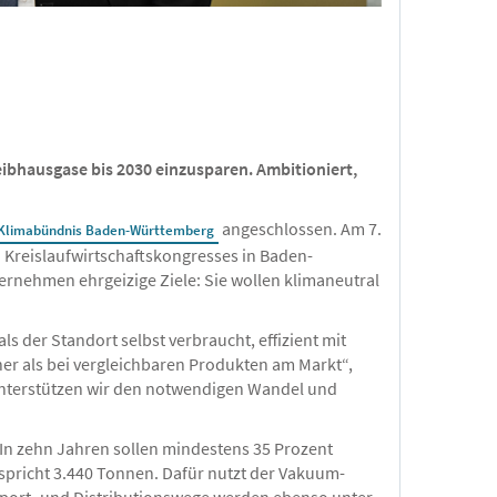
ibhausgase bis 2030 einzusparen. Ambitioniert,
angeschlossen. Am 7.
Klimabündnis Baden-Württemberg
Kreislaufwirtschaftskongresses in Baden-
rnehmen ehrgeizige Ziele: Sie wollen klimaneutral
 der Standort selbst verbraucht, effizient mit
ner als bei vergleichbaren Produkten am Markt“,
unterstützen wir den notwendigen Wandel und
: In zehn Jahren sollen mindestens 35 Prozent
spricht 3.440 Tonnen. Dafür nutzt der Vakuum-
sport- und Distributionswege werden ebenso unter