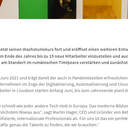
etzt seinen Wachstumskurs fort und eröffnet einen weiteren Entw
um Ende des Jahres bis zu 15 neue Mitarbeiter einzustellen und au
 am Standort im rumänischen Timişoara verstärken und zunächst a
im Juni 2021 und trägt damit der auch in Pandemiezeiten erfreulic
rnehmen im Zuge der Digitalisierung, Automatisierung und Cloud
beiter in Lissabon starten Anfang Juni, bis zum Jahresende plant d
o schnell wie jeder andere Tech-Hub in Europa. Das moderne Bildu
höchstem Niveau aus“, sagt Martin Hager, CEO und Gründer von Reta
izierte, internationale Professionals an. Für uns ist das ein perfe
für genau die Talente zu finden, die wir brauchen.“