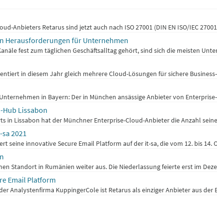
d-Anbieters Retarus sind jetzt auch nach ISO 27001 (DIN EN ISO/IEC 27001:
ten Herausforderungen für Unternehmen
äle fest zum täglichen Geschäftsalltag gehört, sind sich die meisten Unte
entiert in diesem Jahr gleich mehrere Cloud-Lösungen für sichere Business-
nternehmen in Bayern: Der in München ansässige Anbieter von Enterprise-Cl
h-Hub Lissabon
in Lissabon hat der Münchner Enterprise-Cloud-Anbieter die Anzahl seiner 
t-sa 2021
 seine innovative Secure Email Platform auf der it-sa, die vom 12. bis 14. O
en
en Standort in Rumänien weiter aus. Die Niederlassung feierte erst im Deze
re Email Platform
r Analystenfirma KuppingerCole ist Retarus als einziger Anbieter aus der E