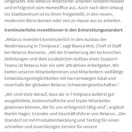
umgesetzt. Alle Retarus-Mitarbeiter arbeiten seitdem flexibel
und erfolgreich vom Homeoffice aus. Auch nach dem Umzug
ins Stadtzentrum ist es ihnen freigestellt, in den neuen,
modernen Büroräumen oder von zu Hause aus zu arbeiten.
Kontinuierliche Investitionen in den Entwicklungsstandort
„Retarus investiert kontinuierlich in den Ausbau der
Niederlassung in Timişoara“, sagt Bianca Mot, Chief of Staff
bei Retarus Romania. „Mit der Erweiterung der technischen
Abteilungen und dem zusätzlichen Aufbau eines Support-
Teams ist Retarus hier ein sehr attraktiver Arbeitgeber. Wir
bieten unseren Mitarbeiterinnen und Mitarbeitern vielfältige
Entwicklungsmöglichkeiten mit Karrierewegen lokal und
innerhalb der globalen Retarus-Schwestergesellschaften.“
„Wir sind stolz darauf, dass wir in Timişoara äußerst gut
ausgebildete, leidenschaftliche und loyale Mitarbeiter
gewinnen können, die für uns erfolgreich tätig sind“, ergänzt
Martin Hager, Gründer und Geschäftsführer von Retarus. „Der
Standort ist mit Produktentwicklung und Testing für einen
schnellen und zuverlässigen Service für unsere