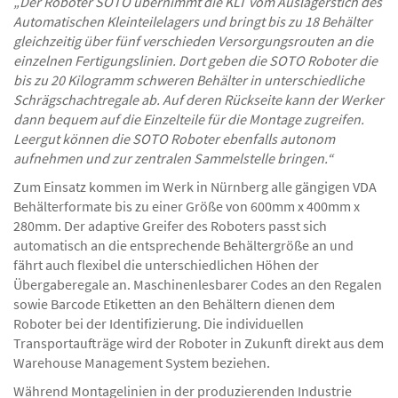
„Der Roboter SOTO übernimmt die KLT vom Auslagerstich des
Automatischen Kleinteilelagers und bringt bis zu 18 Behälter
gleichzeitig über fünf verschieden Versorgungsrouten an die
einzelnen Fertigungslinien. Dort geben die SOTO Roboter die
bis zu 20 Kilogramm schweren Behälter in unterschiedliche
Schrägschachtregale ab. Auf deren Rückseite kann der Werker
dann bequem auf die Einzelteile für die Montage zugreifen.
Leergut können die SOTO Roboter ebenfalls autonom
aufnehmen und zur zentralen Sammelstelle bringen.“
Zum Einsatz kommen im Werk in Nürnberg alle gängigen VDA
Behälterformate bis zu einer Größe von 600mm x 400mm x
280mm. Der adaptive Greifer des Roboters passt sich
automatisch an die entsprechende Behältergröße an und
fährt auch flexibel die unterschiedlichen Höhen der
Übergaberegale an. Maschinenlesbarer Codes an den Regalen
sowie Barcode Etiketten an den Behältern dienen dem
Roboter bei der Identifizierung. Die individuellen
Transportaufträge wird der Roboter in Zukunft direkt aus dem
Warehouse Management System beziehen.
Während Montagelinien in der produzierenden Industrie