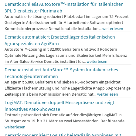
Dematic schließt AutoStore™-Installation für italienischen
3PL-Dienstleister Plurima ab
Automatisierte Lösung reduziert Platzbedarf im Lager um 75 Prozent
Gesteigerte Arbeitssicherheit für Mitarbeitende Software optimiert
Kommissionierprozesse Dematic hat die Installation...
weiterlesen
Dematic automatisiert Ersatzteillager des italienischen
Agrarspezialisten AgriEuro
AutoStore™-Lösung mit 32.000 Behältern und zwölf Robotern
Optimale Nutzung des Lagerraums und Skalierbarkeit Mehr Effizienz
im After-Sales-Service Dematic installiert für...
weiterlesen
Dematic installiert AutoStore™-System für italienisches
Technologieunternehmen
Anlage mit 5.800 Behältern und sieben R5-Robotern eingerichtet
Effiziente Flächennutzung und hohe Lagerdichte Knapp 50-prozentige
Zeitersparnis beim Kommissionieren Dematic hat...
weiterlesen
LogiMAT: Dematic verdoppelt Messepräsenz und zeigt
innovatives AMR-Showcase
Erstmals präsentiert sich Dematic auf der diesjährigen LogiMAT in
Stuttgart vom 19. bis 21. März an zwei Messeständen. Der führende...
weiterlesen
Dematic modernisiert Logistik bei Radialin Groningen mit