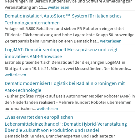
Neuerungen im Bereich Kundenservice und Software Anmeldung zur
Veranstaltung am 11....
weiterlesen
Dematic installiert AutoStore™-System für italienisches
Technologieunternehmen
Anlage mit 5.800 Behältern und sieben R5-Robotern eingerichtet
Effiziente Flächennutzung und hohe Lagerdichte Knapp 50-prozentige
Zeitersparnis beim Kommissionieren Dematic hat...
weiterlesen
LogiMAT: Dematic verdoppelt Messepräsenz und zeigt
innovatives AMR-Showcase
Erstmals präsentiert sich Dematic auf der diesjährigen LogiMAT in
Stuttgart vom 19. bis 21. März an zwei Messeständen. Der führende...
weiterlesen
Dematic modernisiert Logistik bei Radialin Groningen mit
AMR-Technologie
- Bisher größtes Projekt auf Basis Autonomer Mobiler Roboter (AMR) in
den Niederlanden realisiert - Mehrere hundert Roboter übernehmen
automatischen...
weiterlesen
„Was erwartet den europäischen
Lebensmitteleinzelhandel“: Dematic Hybrid-Veranstaltung
über die Zukunft von Produktion und Handel
Dematic lädt Kunden, Branchenexperten und Fachleute zur