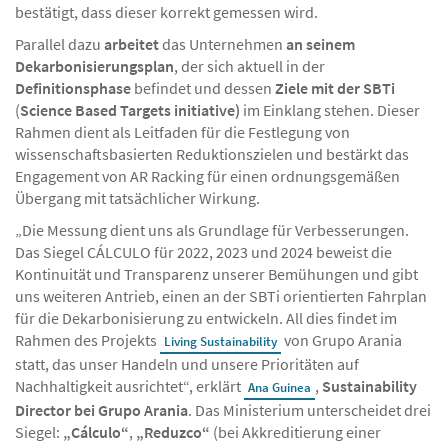
bestätigt, dass dieser korrekt gemessen wird.
Parallel dazu
arbeitet
das Unternehmen
an seinem
Dekarbonisierungsplan
, der sich aktuell in der
Definitionsphase
befindet und dessen
Ziele mit der SBTi
(
Science Based Targets initiative)
im Einklang stehen. Dieser
Rahmen dient als Leitfaden für die Festlegung von
wissenschaftsbasierten Reduktionszielen und bestärkt das
Engagement von AR Racking für einen ordnungsgemäßen
Übergang mit tatsächlicher Wirkung.
„Die Messung dient uns als Grundlage für Verbesserungen.
Das Siegel CÁLCULO für 2022, 2023 und 2024 beweist die
Kontinuität und Transparenz unserer Bemühungen und gibt
uns weiteren Antrieb, einen an der SBTi orientierten Fahrplan
für die Dekarbonisierung zu entwickeln. All dies findet im
Rahmen des Projekts
von Grupo Arania
Living Sustainability
statt, das unser Handeln und unsere Prioritäten auf
Nachhaltigkeit ausrichtet“, erklärt
,
Sustainability
Ana Guinea
Director bei Grupo Arania
. Das Ministerium unterscheidet drei
Siegel:
„Cálculo“
,
„Reduzco“
(bei Akkreditierung einer