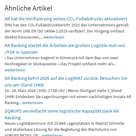
Ähnliche Artikel
AR hat die Verifizierung seines CO₂-Fußabdrucks aktualisiert
DNV hat den CO₂-Fußabdruckbericht 2025 des Unternehmens gemäß
der Norm UNE EN ISO 14064-1:2019 verifiziert. Der Vorgang umfasst
direkte Emissionen,...
weiterlesen
AR Racking startet die Arbeiten am großen Logistik-Hub von
JYSK in Spanien
• Das Unternehmen beginnt in Almenara mit dem Bau von zwei
Hochregalen in Silobauweise. • Das Projekt umfasst mehr als...
weiterlesen
AR Racking kehrt 2026 auf die LogiMAT zurück: Besuchen Sie
uns am Stand 1H68
24.–26. März 2026 | 9:00–17:00 Uhr | Messe Stuttgart Halle 1, Stand
1H68: Entdecken Sie Lagerlösungen mit einem nachhaltigen Ansatz AR
Racking...
weiterlesen
SQRUPS vervielfacht seine logistische Kapazität dank AR
Racking
Neues Logistikzentrum mit 10.844 Lagerplätzen in Madrid Schnelle
und skalierbare Lösung für die Begleitung des Wachstums von
SQRUPS RETAIL DE...
weiterlesen