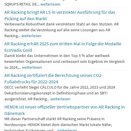
SQRUPS RETAIL DE...
weiterlesen
AR Racking bringt AR LS in verzinkter Ausführung für das
Picking auf den Markt
Verbesserte Robustheit dank verzinktem Stahl an den Stützen. AR
Racking weitet die Verzinkung auf alle seine Lösungen aus AR
Racking...
weiterlesen
AR Racking erhält 2025 zum dritten Mal in Folge die Medaille
EcoVadis Gold
Damit bleibt das Unternehmen in den Top 5 % aller weltweit
bewerteten Organisationen und verbessert sein Ergebnis im Vergleich
zu 2024,...
weiterlesen
AR Racking zertifiziert die Berechnung seines CO2-
Fußabdrucks für 2022-2024
OECC verleiht Siegel CÁLCULO für die Jahre 2022, 2023 und 2024
Dekarbonisierungskonzept in Definitionsphase und an SBTi
ausgerichtet. AR Racking...
weiterlesen
HENOK ist neuer offizieller Vertriebspartner von AR Racking in
Dänemark
Mit dieser Partnerschaft stärkt AR Racking seine Präsenz in
Nordeuropa. HENOK bietet dem dänischen Markt lokale Nähe,
technisches Fachwissen und...
weiterlesen