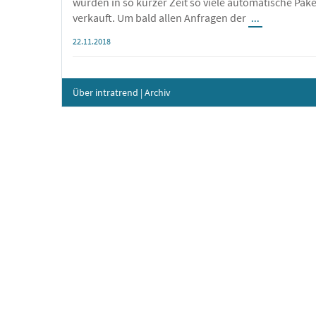
wurden in so kurzer Zeit so viele automatische Pake
verkauft. Um bald allen Anfragen der
...
22.11.2018
Über intratrend
|
Archiv