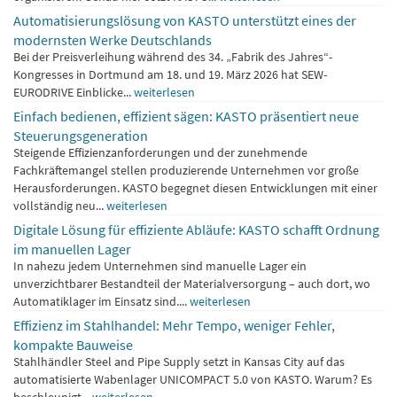
Automatisierungslösung von KASTO unterstützt eines der
modernsten Werke Deutschlands
Bei der Preisverleihung während des 34. „Fabrik des Jahres“-
Kongresses in Dortmund am 18. und 19. März 2026 hat SEW-
EURODRIVE Einblicke...
weiterlesen
Einfach bedienen, effizient sägen: KASTO präsentiert neue
Steuerungsgeneration
Steigende Effizienzanforderungen und der zunehmende
Fachkräftemangel stellen produzierende Unternehmen vor große
Herausforderungen. KASTO begegnet diesen Entwicklungen mit einer
vollständig neu...
weiterlesen
Digitale Lösung für effiziente Abläufe: KASTO schafft Ordnung
im manuellen Lager
In nahezu jedem Unternehmen sind manuelle Lager ein
unverzichtbarer Bestandteil der Materialversorgung – auch dort, wo
Automatiklager im Einsatz sind....
weiterlesen
Effizienz im Stahlhandel: Mehr Tempo, weniger Fehler,
kompakte Bauweise
Stahlhändler Steel and Pipe Supply setzt in Kansas City auf das
automatisierte Wabenlager UNICOMPACT 5.0 von KASTO. Warum? Es
beschleunigt...
weiterlesen