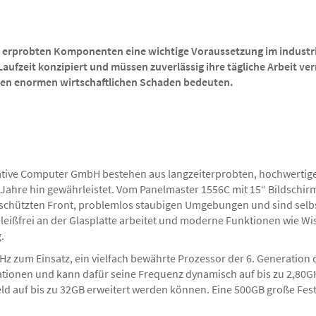
d erprobten Komponenten eine wichtige Voraussetzung im industri
aufzeit konzipiert und müssen zuverlässig ihre tägliche Arbeit ver
inen enormen wirtschaftlichen Schaden bedeuten.
tive Computer GmbH bestehen aus langzeiterprobten, hochwertigen
f Jahre hin gewährleistet. Vom Panelmaster 1556C mit 15“ Bildschi
geschützten Front, problemlos staubigen Umgebungen und sind selb
leißfrei an der Glasplatte arbeitet und moderne Funktionen wie W
.
Hz zum Einsatz, ein vielfach bewährte Prozessor der 6. Generation 
ionen und kann dafür seine Frequenz dynamisch auf bis zu 2,80GH
eld auf bis zu 32GB erweitert werden können. Eine 500GB große Festp