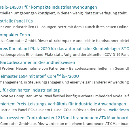
Core i5-14500T für kompakte Industrieanwendungen
triellen Umgebungen konzipiert, in denen wenig Platz zur Verfügung steht..
trielle Panel PCs
r von industriellen IT-Lösungen, setzt mit dem Launch ihres neuen Online-K
 kompakter Form
tive Computer GmbH. Dieser ultrakompakte und leichte Handscanner bietet e
reis Rheinland-Pfalz 2020 für das automatische Kleinteilelager S
vationspreises Rheinland-Pfalz statt. Aufgrund der aktuellen COVID-19 Pan
e Barcodescanner im Gesundheitswesen
 Proben, Neuaufnahme von Patienten – Barcodescanner helfen im Gesundheit
anelmaster 1594 mit Intel® Core™ i5-7200U
udemanagement, in Steuerungsanlagen und einer Vielzahl anderer Anwendungs
für den harten Industriealltag
nnovative Computer GmbH zwei flexibel konfigurierbare Embedded Modelle f
timiertem Preis-Leistungs-Verhältnis für industrielle Anwendungen
ustriellen Panel PCs aus dem Hause ICO aus Diez an der Lahn....
weiterlesen
Industriesystem Controlmaster 1216 mit brandneuem ATX Mainboard 
 Computer GmbH aus Diez wurde nun mit einem brandneuen ATX Mainboard f