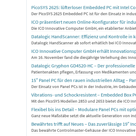
PicoSYS 2625: lüfterloser Embedded PC mit Intel 
Der PicoSYS 2625 Embedded PC ist für den Einsatz in indus
ICO präsentiert neuen Online-Konfigurator für indus
Die ICO Innovative Computer GmbH, ein etablierter Anbiete
Datalogic HandScanner: Effizienz und Kontrolle in
Datalogic HandScanner ab sofort erhätlich bei ICO Innova
ICO Innovative Computer GmbH erhält Innovationsp
Am 16. November fand die diesjährige Verleihung des Inno
Datalogic Gryphon GD4520-HC – Der professionell
Patientenakten pflegen, Erfassung von Medikamenten und
15″ Panel PC für den rauen industriellen Alltag – P
Der Einsatz von Panel PCs ist in der Industrie, im Gebä
Vibrations- und Schockresistent – Embedded Box PC 
Mit den PicoSYS Modellen 2853 und 2653 bietet die ICO I
Flexibel bis ins Detail – Modulare Panel PCs mit op
Ganz neue Maßstäbe setzt die aktuelle Generation von ind
Bewährtes trifft auf Neues – Das zuverlässige 19″ 
Das bewährte Controlmaster-Gehäuse der ICO Innovative