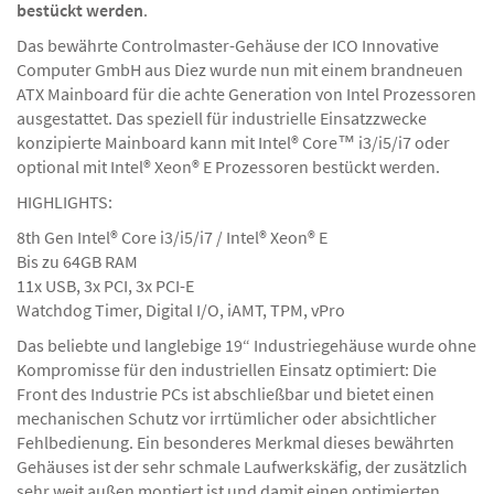
bestückt werden
.
Das bewährte Controlmaster-Gehäuse der ICO Innovative
Computer GmbH aus Diez wurde nun mit einem brandneuen
ATX Mainboard für die achte Generation von Intel Prozessoren
ausgestattet. Das speziell für industrielle Einsatzzwecke
konzipierte Mainboard kann mit Intel® Core™ i3/i5/i7 oder
optional mit Intel® Xeon® E Prozessoren bestückt werden.
HIGHLIGHTS:
8th Gen Intel® Core i3/i5/i7 / Intel® Xeon® E
Bis zu 64GB RAM
11x USB, 3x PCI, 3x PCI-E
Watchdog Timer, Digital I/O, iAMT, TPM, vPro
Das beliebte und langlebige 19“ Industriegehäuse wurde ohne
Kompromisse für den industriellen Einsatz optimiert: Die
Front des Industrie PCs ist abschließbar und bietet einen
mechanischen Schutz vor irrtümlicher oder absichtlicher
Fehlbedienung. Ein besonderes Merkmal dieses bewährten
Gehäuses ist der sehr schmale Laufwerkskäfig, der zusätzlich
sehr weit außen montiert ist und damit einen optimierten