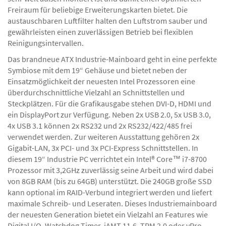
Freiraum für beliebige Erweiterungskarten bietet. Die
austauschbaren Luftfilter halten den Luftstrom sauber und
gewährleisten einen zuverlässigen Betrieb bei flexiblen
Reinigungsintervallen.
Das brandneue ATX Industrie-Mainboard geht in eine perfekte
Symbiose mit dem 19“ Gehäuse und bietet neben der
Einsatzmöglichkeit der neuesten Intel Prozessoren eine
überdurchschnittliche Vielzahl an Schnittstellen und
Steckplätzen. Für die Grafikausgabe stehen DVI-D, HDMI und
ein DisplayPort zur Verfügung. Neben 2x USB 2.0, 5x USB 3.0,
4x USB 3.1 können 2x RS232 und 2x RS232/422/485 frei
verwendet werden. Zur weiteren Ausstattung gehören 2x
Gigabit-LAN, 3x PCI- und 3x PCI-Express Schnittstellen. In
diesem 19“ Industrie PC verrichtet ein Intel® Core™ i7-8700
Prozessor mit 3,2GHz zuverlässig seine Arbeit und wird dabei
von 8GB RAM (bis zu 64GB) unterstützt. Die 240GB große SSD
kann optional im RAID-Verbund integriert werden und liefert
maximale Schreib- und Leseraten. Dieses Industriemainboard
der neuesten Generation bietet ein Vielzahl an Features wie
Digital I/O, Watchdog Timer, iAMT 11.6, TPM 2.0 oder vPro.