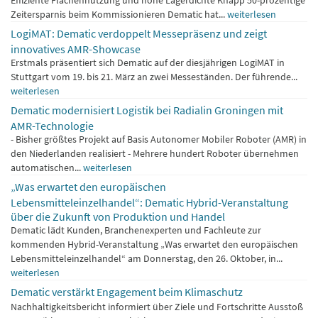
Effiziente Flächennutzung und hohe Lagerdichte Knapp 50-prozentige
Zeitersparnis beim Kommissionieren Dematic hat...
weiterlesen
LogiMAT: Dematic verdoppelt Messepräsenz und zeigt
innovatives AMR-Showcase
Erstmals präsentiert sich Dematic auf der diesjährigen LogiMAT in
Stuttgart vom 19. bis 21. März an zwei Messeständen. Der führende...
weiterlesen
Dematic modernisiert Logistik bei Radialin Groningen mit
AMR-Technologie
- Bisher größtes Projekt auf Basis Autonomer Mobiler Roboter (AMR) in
den Niederlanden realisiert - Mehrere hundert Roboter übernehmen
automatischen...
weiterlesen
„Was erwartet den europäischen
Lebensmitteleinzelhandel“: Dematic Hybrid-Veranstaltung
über die Zukunft von Produktion und Handel
Dematic lädt Kunden, Branchenexperten und Fachleute zur
kommenden Hybrid-Veranstaltung „Was erwartet den europäischen
Lebensmitteleinzelhandel“ am Donnerstag, den 26. Oktober, in...
weiterlesen
Dematic verstärkt Engagement beim Klimaschutz
Nachhaltigkeitsbericht informiert über Ziele und Fortschritte Ausstoß