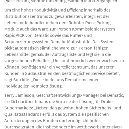
Piece Picking Module nun dem gesamten Markt zugänglich.
Um eine hohe Produktivität und Effizienz innerhalb des
Distributionszentrums zu gewährleisten, integriert der
Lebensmittelhändler neben dem Roboter Piece Picking
Module auch das Ware-zur-Person Kommissioniersystem
RapidPICK von Dematic sowie das Puffer- und
Sequenzierungssystem Dematic Multishuttle. Das System
pickt automatisch sämtliche Ware-zur-Person-fähigen
Lebensmittel gemäß der Auftragsliste und legt sie in die
vorgesehenen Behälter. „Um kontinuierlich weiter wachsen zu
können, benötigen wir ein Verteilerzentrum, das unseren
Kunden in Südaustralien den bestmöglichen Service bietet“,
sagt Sutcliffe. „Diese bietet uns Dematic mit einer
individuellen Komplettlösung.“
Terry Jamieson, Geschäftsentwicklungs-Manager bei Dematic,
erklärt darüber hinaus die Vorteile der Lösung für Drakes
Supermarkets: „Neben den gewohnt hohen Sicherheits- und
Qualitätsstandards erfüllt das System die spezifischen
Anforderungen des Kunden und ermöglicht hohe
Durchsatzraten, die insbesondere im wettbewerbsintensiven