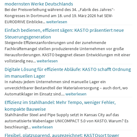
modernsten Werke Deutschlands
Bei der Preisverleihung während des 34. „Fabrik des Jahres“-
Kongresses in Dortmund am 18. und 19. März 2026 hat SEW-
EURODRIVE Einblicke...
weiterlesen
Einfach bedienen, effizient sägen: KASTO präsentiert neue
Steuerungsgeneration
Steigende Effizienzanforderungen und der zunehmende
Fachkräftemangel stellen produzierende Unternehmen vor große
Herausforderungen. KASTO begegnet diesen Entwicklungen mit einer
vollständig neu...
weiterlesen
Digitale Lösung für effiziente Abläufe: KASTO schafft Ordnung
im manuellen Lager
In nahezu jedem Unternehmen sind manuelle Lager ein
unverzichtbarer Bestandteil der Materialversorgung – auch dort, wo
Automatiklager im Einsatz sind....
weiterlesen
Effizienz im Stahlhandel: Mehr Tempo, weniger Fehler,
kompakte Bauweise
Stahlhändler Steel and Pipe Supply setzt in Kansas City auf das
automatisierte Wabenlager UNICOMPACT 5.0 von KASTO. Warum? Es
beschleunigt...
weiterlesen
Flexibel, platzsparend, ausgezeichnet: KASTOsort tower