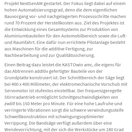
Projekt NextGenAM gestartet. Der Fokus liegt dabei auf einem
hohen Automatisierungsgrad, denn die dem eigentlichen
Bauvorgang vor- und nachgelagerten Prozessschritte machen
rund 70 Prozent der Herstellkosten aus. Ziel des Projektes ist
die Entwicklung eines Gesamtsystems zur Produktion von
Aluminiumbauteilen für den Automobilbereich sowie die Luft-
und Raumfahrt. Eine dafür nun errichtete Pilotanlage besteht
aus Maschinen für die additive Fertigung, zur
Nachbearbeitung und zur Qualitätssicherung.
Einen Beitrag dazu leistet die KASTOwin amc, die eigens für
das Abtrennen additiv gefertigter Bauteile von der
Grundplatte konstruiert ist. Der Schnittbereich der Säge liegt
bei 400 x 400 Millimeter, der elektromechanische Vorschub mit
Servomotor ist stufenlos einstellbar. Der frequenzgeregelte
Stirnradantrieb ermöglicht Schnittgeschwindigkeiten von
zwölf bis 150 Meter pro Minute. Für eine hohe Laufruhe und
verringerte Vibrationen sorgt die schwere verwindungssteife
Schweißkonstruktion mit schwingungsoptimierter
Verrippung. Die Bandsäge verfügt außerdem über eine
Wendevorrichtung, mit der sich die Werkstücke um 180 Grad