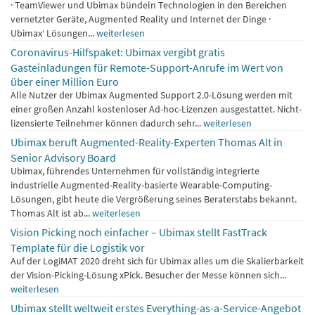
· TeamViewer und Ubimax bündeln Technologien in den Bereichen
vernetzter Geräte, Augmented Reality und Internet der Dinge ·
Ubimax‘ Lösungen...
weiterlesen
Coronavirus-Hilfspaket: Ubimax vergibt gratis
Gasteinladungen für Remote-Support-Anrufe im Wert von
über einer Million Euro
Alle Nutzer der Ubimax Augmented Support 2.0-Lösung werden mit
einer großen Anzahl kostenloser Ad-hoc-Lizenzen ausgestattet. Nicht-
lizensierte Teilnehmer können dadurch sehr...
weiterlesen
Ubimax beruft Augmented-Reality-Experten Thomas Alt in
Senior Advisory Board
Ubimax, führendes Unternehmen für vollständig integrierte
industrielle Augmented-Reality-basierte Wearable-Computing-
Lösungen, gibt heute die Vergrößerung seines Beraterstabs bekannt.
Thomas Alt ist ab...
weiterlesen
Vision Picking noch einfacher – Ubimax stellt FastTrack
Template für die Logistik vor
Auf der LogiMAT 2020 dreht sich für Ubimax alles um die Skalierbarkeit
der Vision-Picking-Lösung xPick. Besucher der Messe können sich...
weiterlesen
Ubimax stellt weltweit erstes Everything-as-a-Service-Angebot