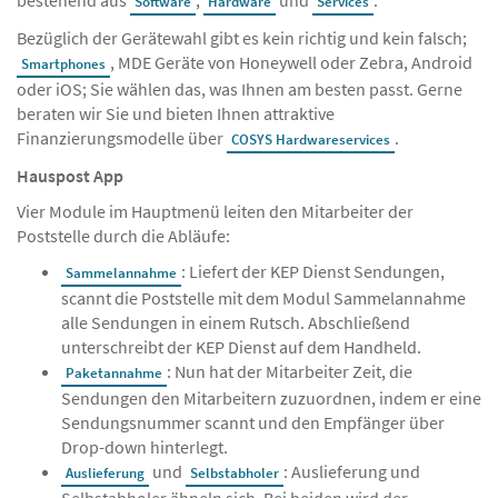
bestehend aus
,
und
.
Software
Hardware
Services
Bezüglich der Gerätewahl gibt es kein richtig und kein falsch;
, MDE Geräte von Honeywell oder Zebra, Android
Smartphones
oder iOS; Sie wählen das, was Ihnen am besten passt. Gerne
beraten wir Sie und bieten Ihnen attraktive
Finanzierungsmodelle über
.
COSYS Hardwareservices
Hauspost App
Vier Module im Hauptmenü leiten den Mitarbeiter der
Poststelle durch die Abläufe:
: Liefert der KEP Dienst Sendungen,
Sammelannahme
scannt die Poststelle mit dem Modul Sammelannahme
alle Sendungen in einem Rutsch. Abschließend
unterschreibt der KEP Dienst auf dem Handheld.
: Nun hat der Mitarbeiter Zeit, die
Paketannahme
Sendungen den Mitarbeitern zuzuordnen, indem er eine
Sendungsnummer scannt und den Empfänger über
Drop-down hinterlegt.
und
: Auslieferung und
Auslieferung
Selbstabholer