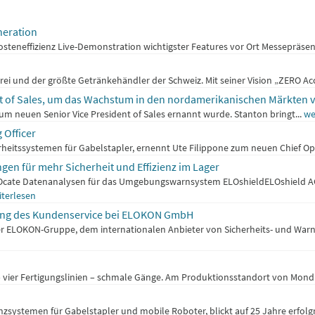
neration
eneffizienz Live-Demonstration wichtigster Features vor Ort Messepräsen
i und der größte Getränkehändler der Schweiz. Mit seiner Vision „ZERO Acci
nt of Sales, um das Wachstum in den nordamerikanischen Märkten 
um neuen Senior Vice President of Sales ernannt wurde. Stanton bringt...
we
 Officer
heitssystemen für Gabelstapler, ernennt Ute Filippone zum neuen Chief Ope
en für mehr Sicherheit und Effizienz im Lager
ELOcate Datenanalysen für das Umgebungswarnsystem ELOshieldELOshield A
iterlesen
tung des Kundenservice bei ELOKON GmbH
er ELOKON-Gruppe, dem internationalen Anbieter von Sicherheits- und War
 – vier Fertigungslinien – schmale Gänge. Am Produktionsstandort von Mondi
systemen für Gabelstapler und mobile Roboter, blickt auf 25 Jahre erfolgr