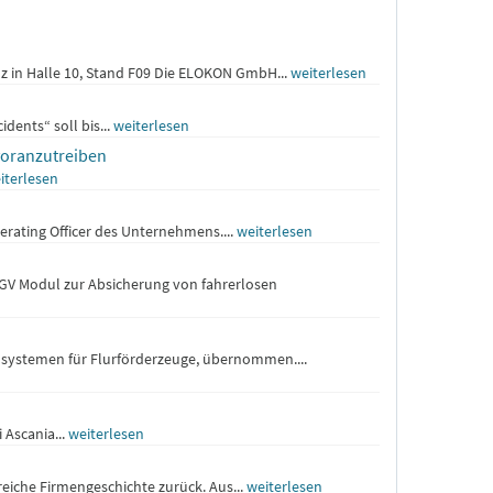
z in Halle 10, Stand F09 Die ELOKON GmbH...
weiterlesen
dents“ soll bis...
weiterlesen
voranzutreiben
iterlesen
rating Officer des Unternehmens....
weiterlesen
GV Modul zur Absicherung von fahrerlosen
nsystemen für Flurförderzeuge, übernommen....
 Ascania...
weiterlesen
eiche Firmengeschichte zurück. Aus...
weiterlesen