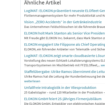
Ähnliche Artikel
LogiMAT: ELOKON präsentiert neueste ELOfleet-Ge
Flottenmanagementsystem für mehr Produktivität und Kost
Vision „ZERO Accidents“ in der Getränkeindustrie
Das Unternehmen Feldschlösschen ist die führende Brauere
ELOKON holt Mark Stanton als Senior Vice Preside
Mit Freude gibt ELOKON Inc. bekannt, dass Mark Stanton z
ELOKON engagiert Ute Filippone als Chief Operating
ELOKON, ein führender Anbieter von Telematik- und Sicher
LogiMAT: ELOKON zeigt smarte cloudbasierte Lösung
Vorstellung des neuen Echtzeit-Lokalisierungssystems 
Transportsystemen im Mischbetrieb mit FFZELOfleet,...
we
Staffelübergabe: Ulrike Ramos übernimmt die Lei
Ulrike Ramos hat die Leitung der Kundenbetreuung bei d
weiterlesen
Unfallfreie Intralogistik in der Vliesproduktion
25 Gabelstapler – rund 120 Mitarbeiter in der Produktion
ELOKON GmbH feiert 25-jähriges Firmenjubiläum
Die ELOKON GmbH, Entwickler von elektronischen Assistenz