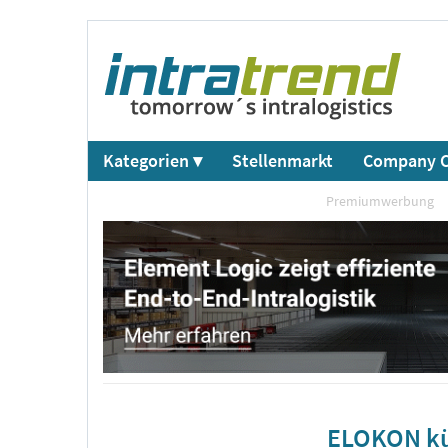
Kategorien ▾
Stellenmarkt
Company C
Premiumwerbung
ELOKON kün