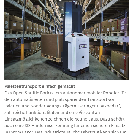
Palettentransport einfach gemacht
Das Open Shuttle Fork ist ein autonomer mobiler Roboter für
den automatisierten und platzsparenden Transport von
Paletten und Sonderladungsträgern. Geringer Platzbedarf,
zahlreiche Funktionalitäten und eine Vielzahl an
Einsatzmöglichkeiten zeichnen die Neuheit aus. Dazu gehört
auch eine 3D-Hinderniserkennung für einen sicheren Einsatz
in Ihrem Lager. Das industrietaugliche Fahrzeug kann sich um