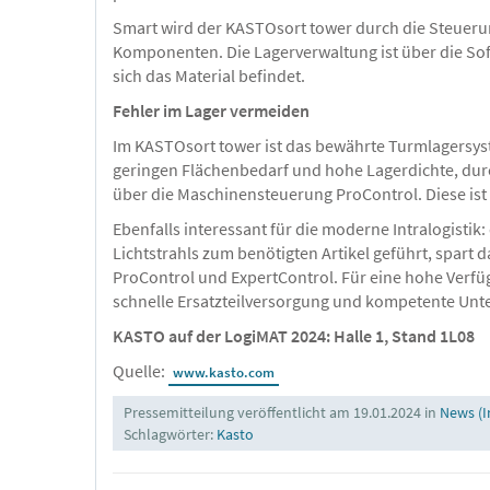
Smart wird der KASTOsort tower durch die Steuerun
Komponenten. Die Lagerverwaltung ist über die So
sich das Material befindet.
Fehler im Lager vermeiden
Im KASTOsort tower ist das bewährte Turmlagersyst
geringen Flächenbedarf und hohe Lagerdichte, durc
über die Maschinensteuerung ProControl. Diese ist d
Ebenfalls interessant für die moderne Intralogistik
Lichtstrahls zum benötigten Artikel geführt, spar
ProControl und ExpertControl. Für eine hohe Verfüg
schnelle Ersatzteilversorgung und kompetente Unte
KASTO auf der LogiMAT 2024: Halle 1, Stand 1L08
Quelle:
www.kasto.com
Pressemitteilung veröffentlicht am 19.01.2024 in
News (I
Schlagwörter:
Kasto