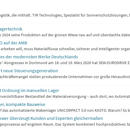
istik, die mithält. TIR Technologies, Spezialist für Sonnenschutzlösungen,
Lagertechnik
 2024 seine Produktion auf der grünen Wiese neu auf und überdachte dabei
TO auf der AMB
rbeiten will, muss Materialflüsse schneller, sicherer und intelligenter orga
nes der modernsten Werke Deutschlands
es“-Kongresses in Dortmund am 18. und 19. März 2026 hat SEW-EURODRIVE Ei
ert neue Steuerungsgeneration
achkräftemangel stellen produzierende Unternehmen vor große Herausfor
fft Ordnung im manuellen Lager
rzichtbarer Bestandteil der Materialversorgung – auch dort, wo Automatikl
hler, kompakte Bauweise
 auf das automatisierte Wabenlager UNICOMPACT 5.0 von KASTO. Warum? Es b
 tower überzeugt Kunden und Experten gleichermaßen
erprozesse auf engstem Raum. Das System kombiniert hochproduktives Säge