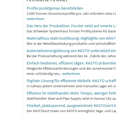
Profile punktgenau bereitstellen
3.500 Tonnen Aluminiumprofile pro Jahr erfordern eine Log
weiterlesen
Das Herz der Produktion: Forster setzt auf smarte 
Das Schweizer Systemhaus Forster Profilsysteme AG baute
Materialfluss statt Insellösung: Highlights von KAS
Wer in der Metallbearbeitung produktiv und wirtschaftlich a
Automatisierungslösung von KASTO unterstützt ei
Bei der Preisverleihung während des 34. „Fabrik des Jahr
Einfach bedienen, effizient sägen: KASTO präsenti
Steigende Effizienzanforderungen und der zunehmende F
einer vollständig neu...
weiterlesen
Digitale Lösung für effiziente Abläufe: KASTO scha
In nahezu jedem Unternehmen sind manuelle Lager ein unve
Effizienz im Stahlhandel: Mehr Tempo, weniger Fe
Stahlhändler Steel and Pipe Supply setzt in Kansas City
Flexibel, platzsparend, ausgezeichnet: KASTOsort
Der KASTOsort tower von KASTO ermöglicht Säge- und Lag