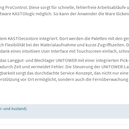
g ProControl. Diese sorgt für schnelle, fehlerfreie Arbeitsabläuf
ftware KASTOlogic möglich. So kann der Anwender die Ware lücken
em KASTOecostore integriert. Dort werden die Paletten mit den ges
h Flexibilität bei der Materialaufnahme und kurze Zugriffszeiten.
ank eines intuitiven User Interface mit Touchscreen einfach, schne
: das Langgut- und Blechlager UNITOWER mit einer integrierten Pick
t dadurch Zeit und vermeidet Fehler. Die Steuerung der UNITOWER-L
barkeit sorgt das durchdachte Service-Konzept, das nicht nur eine
rstützung vor Ort ermöglicht, sondern auch die Fernüberwachung p
n- und Ausland)
.