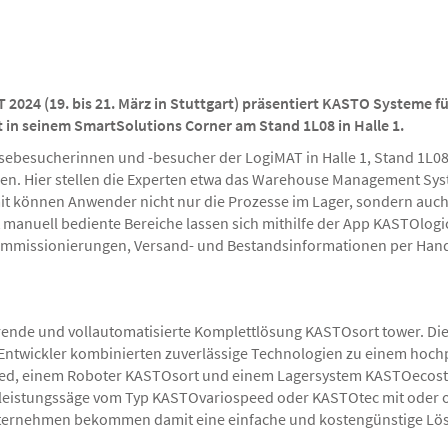
2024 (19. bis 21. März in Stuttgart) präsentiert KASTO Systeme fü
ist in seinem SmartSolutions Corner am Stand 1L08 in Halle 1.
sebesucherinnen und -besucher der LogiMAT in Halle 1, Stand 1L08
n. Hier stellen die Experten etwa das Warehouse Management Syste
t können Anwender nicht nur die Prozesse im Lager, sondern auch 
manuell bediente Bereiche lassen sich mithilfe der App KASTOlogic
ommissionierungen, Versand- und Bestandsinformationen per Han
arende und vollautomatisierte Komplettlösung KASTOsort tower. Di
e Entwickler kombinierten zuverlässige Technologien zu einem ho
eed, einem Roboter KASTOsort und einem Lagersystem KASTOecostor
ochleistungssäge vom Typ KASTOvariospeed oder KASTOtec mit oder 
ternehmen bekommen damit eine einfache und kostengünstige Lö