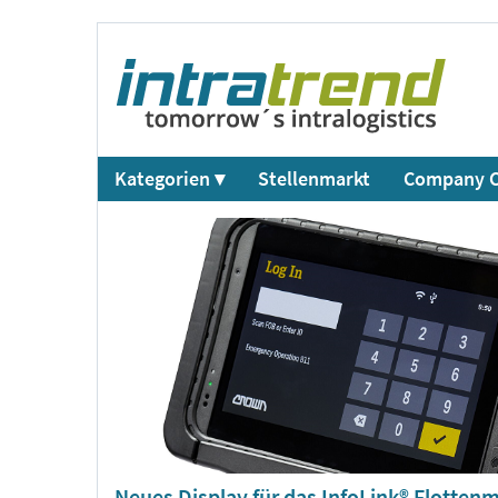
Kategorien ▾
Stellenmarkt
Company C
Neues Display für das InfoLink® Flott