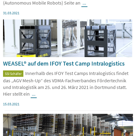
(Autonomous Mobile Robots) Seite an
...
31.03.2021
WEASEL® auf dem IFOY Test Camp Intralogistics
Innerhalb des IFOY Test Camps Intralogistics findet
SSI Schäfer
das „AGV Mesh-Up“ des VDMA-Fachverbandes Fördertechnik
und Intralogistik am 25. und 26. März 2021 in Dortmund statt.
Hier stellt ein
...
15.03.2021