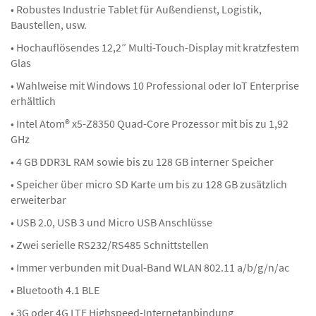
• Robustes Industrie Tablet für Außendienst, Logistik,
Baustellen, usw.
• Hochauflösendes 12,2” Multi-Touch-Display mit kratzfestem
Glas
• Wahlweise mit Windows 10 Professional oder IoT Enterprise
erhältlich
• Intel Atom® x5-Z8350 Quad-Core Prozessor mit bis zu 1,92
GHz
• 4 GB DDR3L RAM sowie bis zu 128 GB interner Speicher
• Speicher über micro SD Karte um bis zu 128 GB zusätzlich
erweiterbar
• USB 2.0, USB 3 und Micro USB Anschlüsse
• Zwei serielle RS232/RS485 Schnittstellen
• Immer verbunden mit Dual-Band WLAN 802.11 a/b/g/n/ac
• Bluetooth 4.1 BLE
• 3G oder 4G LTE Highspeed-Internetanbindung