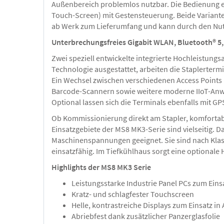
Außenbereich problemlos nutzbar. Die Bedienung er
Touch-Screen) mit Gestensteuerung. Beide Varianten
ab Werk zum Lieferumfang und kann durch den Nut
Unterbrechungsfreies Gigabit WLAN, Bluetooth® 5
Zwei speziell entwickelte integrierte Hochleistun
Technologie ausgestattet, arbeiten die Staplerterm
Ein Wechsel zwischen verschiedenen Access Points i
Barcode-Scannern sowie weitere moderne IIoT-Anwe
Optional lassen sich die Terminals ebenfalls mit 
Ob Kommissionierung direkt am Stapler, komfortab
Einsatzgebiete der MS8 MK3-Serie sind vielseitig. D
Maschinenspannungen geeignet. Sie sind nach Klasse
einsatzfähig. Im Tiefkühlhaus sorgt eine optionale 
Highlights der MS8 MK3 Serie
Leistungsstarke Industrie Panel PCs zum Einsa
Kratz- und schlagfester Touchscreen
Helle, kontrastreiche Displays zum Einsatz i
Abriebfest dank zusätzlicher Panzerglasfolie