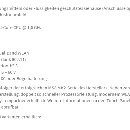
ngsmitteln oder Flüssigkeiten geschütztes Gehäuse (Anschlüsse op
ndustrieumfeld
d-Core CPU @ 1,6 GHz
Dual-Band WLAN
 dank 802.11r
etooth® 5
6 – 60 V
100 oder Bügelhalterung
hfolger der erfolgreichen MS8 MK2-Serie des Herstellers. Neben za
rstellung, doppelt so schneller Prozessorleistung, modernem WLAN 
r Systempartner erhältlich. Weitere Informationen zu den Touch Pan
abrufbar.
 Varianten erhältlich: