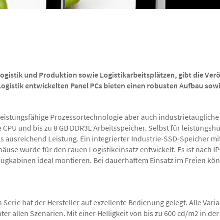
 Logistik und Produktion
sowie Logistikarbeitsplätzen, gibt die Ve
r Logistik entwickelten Panel PCs bieten einen robusten Aufbau sow
istungsfähige Prozessortechnologie aber auch industrietaugliche R
 CPU und bis zu 8 GB DDR3L Arbeitsspeicher. Selbst für leistungshu
usreichend Leistung. Ein integrierter Industrie-SSD-Speicher mit bi
use wurde für den rauen Logistikeinsatz entwickelt. Es ist nach I
eugkabinen ideal montieren. Bei dauerhaftem Einsatz im Freien kön
rie hat der Hersteller auf exzellente Bedienung gelegt. Alle Varia
er allen Szenarien. Mit einer Helligkeit von bis zu 600 cd/m2 in de