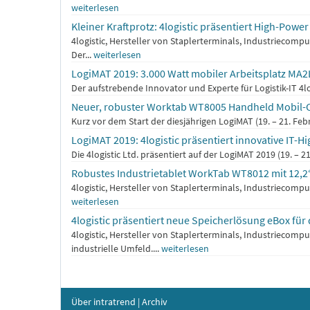
weiterlesen
Kleiner Kraftprotz: 4logistic präsentiert High-Pow
4logistic, Hersteller von Staplerterminals, Industrieco
Der...
weiterlesen
LogiMAT 2019: 3.000 Watt mobiler Arbeitsplatz MA2L
Der aufstrebende Innovator und Experte für Logistik-IT 4l
Neuer, robuster Worktab WT8005 Handheld Mobil-C
Kurz vor dem Start der diesjährigen LogiMAT (19. – 21. Feb
LogiMAT 2019: 4logistic präsentiert innovative IT-Hi
Die 4logistic Ltd. präsentiert auf der LogiMAT 2019 (19. – 2
Robustes Industrietablet WorkTab WT8012 mit 12,2“
4logistic, Hersteller von Staplerterminals, Industriecomp
weiterlesen
4logistic präsentiert neue Speicherlösung eBox für 
4logistic, Hersteller von Staplerterminals, Industriecom
industrielle Umfeld....
weiterlesen
Über intratrend
|
Archiv