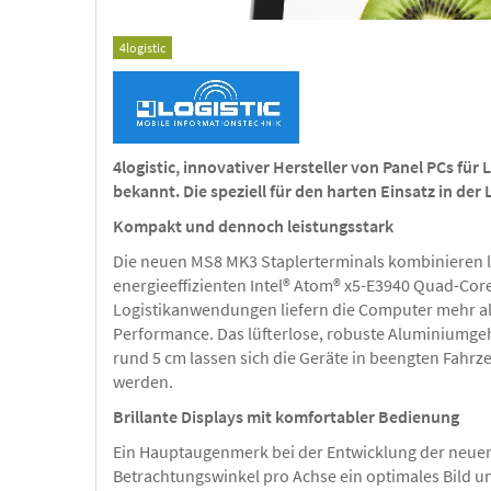
4logistic
4logistic, innovativer Hersteller von Panel PCs für
bekannt. Die speziell für den harten Einsatz in de
Kompakt und dennoch leistungsstark
Die neuen MS8 MK3 Staplerterminals kombinieren le
energieeffizienten Intel® Atom® x5-E3940 Quad-Core
Logistikanwendungen liefern die Computer mehr als a
Performance. Das lüfterlose, robuste Aluminiumgehä
rund 5 cm lassen sich die Geräte in beengten Fahrz
werden.
Brillante Displays mit komfortabler Bedienung
Ein Hauptaugenmerk bei der Entwicklung der neuen Se
Betrachtungswinkel pro Achse ein optimales Bild unt