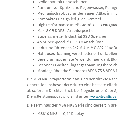
Bedienbar mit Handschuhen
Rundum vor Spritz- und Regenwasser, Reinigu
Mechanisch robust für den rauen Alltag im I
Kompaktes Design lediglich 5 cm tief
High Performance Intel® Atom® x5-E3940 Qua
Max. 8 GB DDR3L Arbeitsspeicher
Superschneller Industrial SSD Speicher
4 x SuperSpeed™ USB 3.0 Anschlüsse
Industrieführendes 2×2 MU-MIMO 802.11ac 
Nahtloses Roaming verschiedener Funkzellen
Bereit für modernste Anwendungen dank Blu
Besonders weiter Eingangsspannungsbereich 
Montage über die Standards VESA 75 & VESA 
Die MS8 MK3 Staplerterminals sind der direkte Nac
Generation insbesondere durch eine bessere Bildda
ab sofort im Direktvertrieb bei 4logistic oder übe
Dienstleistungsportfolio sind unter
www.4logistic.de
Die Terminals der MS8 MK3 Serie sind derzeit in drei
MS810 MK3 – 10,4“ Display