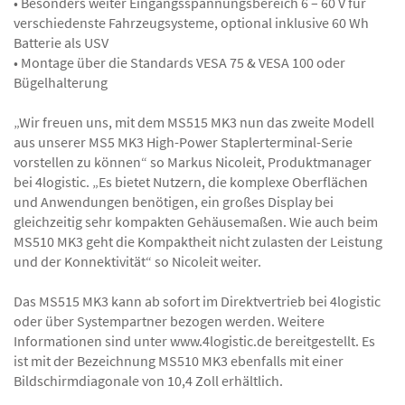
• Besonders weiter Eingangsspannungsbereich 6 – 60 V für
verschiedenste Fahrzeugsysteme, optional inklusive 60 Wh
Batterie als USV
• Montage über die Standards VESA 75 & VESA 100 oder
Bügelhalterung
„Wir freuen uns, mit dem MS515 MK3 nun das zweite Modell
aus unserer MS5 MK3 High-Power Staplerterminal-Serie
vorstellen zu können“ so Markus Nicoleit, Produktmanager
bei 4logistic. „Es bietet Nutzern, die komplexe Oberflächen
und Anwendungen benötigen, ein großes Display bei
gleichzeitig sehr kompakten Gehäusemaßen. Wie auch beim
MS510 MK3 geht die Kompaktheit nicht zulasten der Leistung
und der Konnektivität“ so Nicoleit weiter.
Das MS515 MK3 kann ab sofort im Direktvertrieb bei 4logistic
oder über Systempartner bezogen werden. Weitere
Informationen sind unter www.4logistic.de bereitgestellt. Es
ist mit der Bezeichnung MS510 MK3 ebenfalls mit einer
Bildschirmdiagonale von 10,4 Zoll erhältlich.