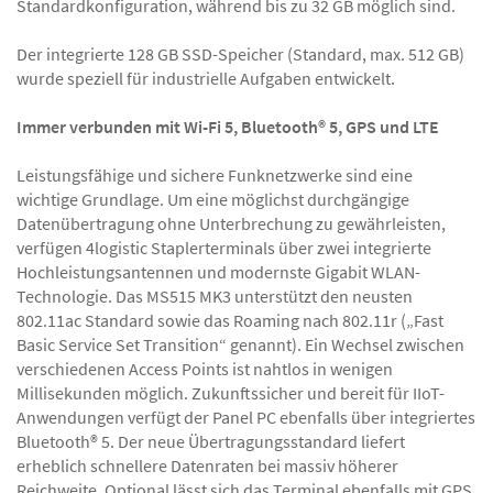
Standardkonfiguration, während bis zu 32 GB möglich sind.
Der integrierte 128 GB SSD-Speicher (Standard, max. 512 GB)
wurde speziell für industrielle Aufgaben entwickelt.
Immer verbunden mit Wi-Fi 5, Bluetooth® 5, GPS und LTE
Leistungsfähige und sichere Funknetzwerke sind eine
wichtige Grundlage. Um eine möglichst durchgängige
Datenübertragung ohne Unterbrechung zu gewährleisten,
verfügen 4logistic Staplerterminals über zwei integrierte
Hochleistungsantennen und modernste Gigabit WLAN-
Technologie. Das MS515 MK3 unterstützt den neusten
802.11ac Standard sowie das Roaming nach 802.11r („Fast
Basic Service Set Transition“ genannt). Ein Wechsel zwischen
verschiedenen Access Points ist nahtlos in wenigen
Millisekunden möglich. Zukunftssicher und bereit für IIoT-
Anwendungen verfügt der Panel PC ebenfalls über integriertes
Bluetooth® 5. Der neue Übertragungsstandard liefert
erheblich schnellere Datenraten bei massiv höherer
Reichweite. Optional lässt sich das Terminal ebenfalls mit GPS