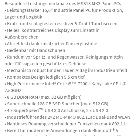
Besondere Leistungsmerkmale des MS515 MK3 Panel PCs
• Leistungsstarker 15,6“ Industrie Panel PC für Produktion,
Lager und Logistik
• Kratz- und schlagfester resistiver 5-Draht Touchscreen
• Helles, kontrastreiches Display zum Einsatz in
Außenbereichen
• Abriebfest dank zusätzlicher Panzerglasfolie
• Bedienbar mit Handschuhen
• Rundum vor Spritz- und Regenwasser, Reinigungsmitteln
oder Flüssigkeiten geschütztes Gehäuse
• Mechanisch robust für den rauen Alltag im Industrieumfeld
• Kompaktes Design lediglich 5,5 cm tief
• High Performance Intel® Core i5™-7200U Kaby Lake CPU @
2.50GHz
• 8 GB DDR4 RAM (max. 32 GB möglich)
• Superschnelle 128 GB SSD Speicher (max. 512 GB)
• 4 x SuperSpeed™ USB 3.0 Anschlüsse, 2 x USB 2.0
• Industrieführendes 2×2 MU-MIMO 802.11ac Dual-Band WLAN
• Nahtloses Roaming verschiedener Funkzellen dank 802.11r
• Bereit für modernste Anwendungen dank Bluetooth® 5