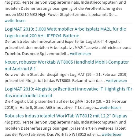
4logistic, Hersteller von Staplerterminals, Industriecomputern und
mobilen Datenerfassungslösungen, gibt die Veröffentlichung des
neuen MS510 MK3 High Power Staplerterminals bekannt. Der...
weiterlesen
LogiMAT 2019: 3.000 Watt mobiler Arbeitsplatz MA2L für die
Logistik mit 200 AH LIFEPO4-Batterie
Der aufstrebende Innovator und Experte für Logistik-IT 4logistic
präsentiert den mobilen Arbeitsplatz „MA2L“, sowie zahlreiches neues
Zubehör. Das neue Spitzenmodell...
weiterlesen
Neuer, robuster Worktab WT8005 Handheld Mobil-Computer
mit Android 8.1
Kurz vor dem Start der diesjährigen LogiMAT (19. – 21. Februar 2019)
präsentiert 4logistic Ltd das WT8005. Bekannt war das...
weiterlesen
LogiMAT 2019: 4logistic präsentiert innovative IT-Highlights für
das industrielle Umfeld
Die 4logistic Ltd. präsentiert auf der LogiMAT 2019 (19. – 21. Februar
2019) in Halle 8, Stand A68 innovative IT-Lösungen...
weiterlesen
Robustes Industrietablet WorkTab WT8012 mit 12,2“ Display
4logistic, Hersteller von Staplerterminals, Industriecomputern und
mobilen Datenerfassungslösungen, präsentiert ein weiteres Tablet
aus der WorkTab-Serie. Das WorkTab WT8012 ist ein...
weiterlesen