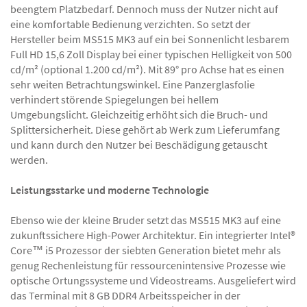
beengtem Platzbedarf. Dennoch muss der Nutzer nicht auf
eine komfortable Bedienung verzichten. So setzt der
Hersteller beim MS515 MK3 auf ein bei Sonnenlicht lesbarem
Full HD 15,6 Zoll Display bei einer typischen Helligkeit von 500
cd/m² (optional 1.200 cd/m²). Mit 89° pro Achse hat es einen
sehr weiten Betrachtungswinkel. Eine Panzerglasfolie
verhindert störende Spiegelungen bei hellem
Umgebungslicht. Gleichzeitig erhöht sich die Bruch- und
Splittersicherheit. Diese gehört ab Werk zum Lieferumfang
und kann durch den Nutzer bei Beschädigung getauscht
werden.
Leistungsstarke und moderne Technologie
Ebenso wie der kleine Bruder setzt das MS515 MK3 auf eine
zukunftssichere High-Power Architektur. Ein integrierter Intel®
Core™ i5 Prozessor der siebten Generation bietet mehr als
genug Rechenleistung für ressourcenintensive Prozesse wie
optische Ortungssysteme und Videostreams. Ausgeliefert wird
das Terminal mit 8 GB DDR4 Arbeitsspeicher in der