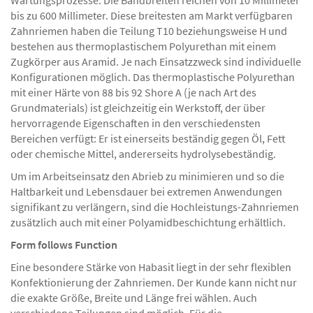
Wartungsprozesse. Die Bandbreiten reichen von 10 Millimeter
bis zu 600 Millimeter. Diese breitesten am Markt verfügbaren
Zahnriemen haben die Teilung T10 beziehungsweise H und
bestehen aus thermoplastischem Polyurethan mit einem
Zugkörper aus Aramid. Je nach Einsatzzweck sind individuelle
Konfigurationen möglich. Das thermoplastische Polyurethan
mit einer Härte von 88 bis 92 Shore A (je nach Art des
Grundmaterials) ist gleichzeitig ein Werkstoff, der über
hervorragende Eigenschaften in den verschiedensten
Bereichen verfügt: Er ist einerseits beständig gegen Öl, Fett
oder chemische Mittel, andererseits hydrolysebeständig.
Um im Arbeitseinsatz den Abrieb zu minimieren und so die
Haltbarkeit und Lebensdauer bei extremen Anwendungen
signifikant zu verlängern, sind die Hochleistungs-Zahnriemen
zusätzlich auch mit einer Polyamidbeschichtung erhältlich.
Form follows Function
Eine besondere Stärke von Habasit liegt in der sehr flexiblen
Konfektionierung der Zahnriemen. Der Kunde kann nicht nur
die exakte Größe, Breite und Länge frei wählen. Auch