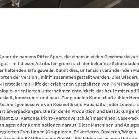
Quadrate namens Ritter Sport, die einem in vielen Geschmacksvari
 gut – mit diesen Attributen grenzt sich der bekannte Schokola
r anhaltenden Erfolgswelle. Damit dies, unter sich verändernden M
rten der Version „mini“ zusammengestellt werden. Dies wiederu
ersteller mit Hilfe der erfahrenen Spezialisten von PKM Packagi
ologie- orientierten Unternehmen entwickelt, das heute mit rund
elt, konstruiert und baut. Zur globalen Kundschaft zählen Hers
technik genauso wie von Kosmetik und Haushalts-, oder Lebens-
Tertiärverpackungen. Die für deren Produktion und Bestückung e
sst z. B. Kartonaufricht-/Kartonverschließmaschinen, Case-Pack
nlagen oder Kombinationen daraus. Diese Maschinen und Anlagen
tegrierten Funktionen (Gruppieren, Etikettieren, Dosieren/Wägen
spektrum der PKM Packaging GmbH: „Wir bilden im eigenen Untern