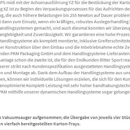
PS midi mit der Achsenausführung YZ für die Bestückung der Karto
XZ ist zu Beginn des Verpackungsprozesses für das Aufrichten der
g, die auch höhere Belastungen bis 255 Newton auf Dauer problemlo
nn zum Einsatz, wenn ein kräftiges, robustes Auslegerhandling be
andlingsystemen gemacht, und auch diesmal konnten wir überzeug
nglebigkeit und Zuverlässigkeit. Wir garantieren eine hohe Prozess
Handlingsysteme als komplett montierte, inklusive Greiferschnittste
er Konstruktion über den Einbau und die Inbetriebnahme echte Zei
den PKM Packaging GmbH und dem Handlingsysteme-Lieferanten Afag
anlage schon die zweite ist, die für den Endkunden Ritter Sport re
nserer strikt nach Kundenspezifikation ausgestatteten Handlings
ion und Montage ab. Dank dem Aufbau der Handlingsysteme aus uns
önnen wir individuelle Lösungen erzielen, die sich für den Kund
enoptimierte Komplett-Leistung mit sehr hoher handhabungstechnis
s PKM mithilfe unserer dynamischen Handlingsysteme sogar gelungen
en Vakuumsauger aufgenommen; die Übergabe von jeweils vier Stück 
 vierfach bereitgestellten Karton-Trays.