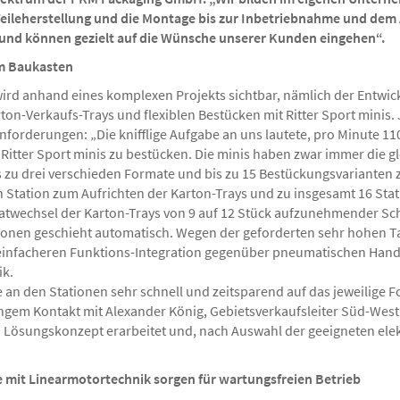
eileherstellung und die Montage bis zur Inbetriebnahme und dem Af
ff und können gezielt auf die Wünsche unserer Kunden eingehen“.
m Baukasten
t, wird anhand eines komplexen Projekts sichtbar, nämlich der Entw
n-Verkaufs-Trays und flexiblen Bestücken mit Ritter Sport minis. 
rderungen: „Die knifflige Aufgabe an uns lautete, pro Minute 11
Ritter Sport minis zu bestücken. Die minis haben zwar immer die g
is zu drei verschieden Formate und bis zu 15 Bestückungsvarianten
h Station zum Aufrichten der Karton-Trays und zu insgesamt 16 Stat
atwechsel der Karton-Trays von 9 auf 12 Stück aufzunehmender Sch
onen geschieht automatisch. Wegen der geforderten sehr hohen Takt
 einfacheren Funktions-Integration gegenüber pneumatischen Handl
ik.
an den Stationen sehr schnell und zeitsparend auf das jeweilige F
engem Kontakt mit Alexander König, Gebietsverkaufsleiter Süd-Wes
Lösungskonzept erarbeitet und, nach Auswahl der geeigneten ele
mit Linearmotortechnik sorgen für wartungsfreien Betrieb