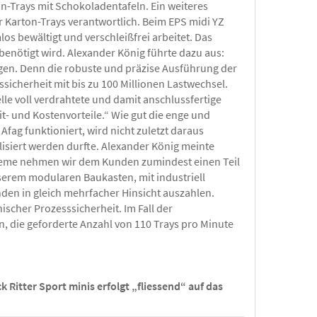
n-Trays mit Schokoladentafeln. Ein weiteres
 Karton-Trays verantwortlich. Beim EPS midi YZ
s bewältigt und verschleißfrei arbeitet. Das
nötigt wird. Alexander König führte dazu aus:
en. Denn die robuste und präzise Ausführung der
sicherheit mit bis zu 100 Millionen Lastwechsel.
lle voll verdrahtete und damit anschlussfertige
t- und Kostenvorteile.“ Wie gut die enge und
 funktioniert, wird nicht zuletzt daraus
alisiert werden durfte. Alexander König meinte
ysteme nehmen wir dem Kunden zumindest einen Teil
erem modularen Baukasten, mit industriell
en in gleich mehrfacher Hinsicht auszahlen.
cher Prozesssicherheit. Im Fall der
, die geforderte Anzahl von 110 Trays pro Minute
Ritter Sport minis erfolgt „fliessend“ auf das