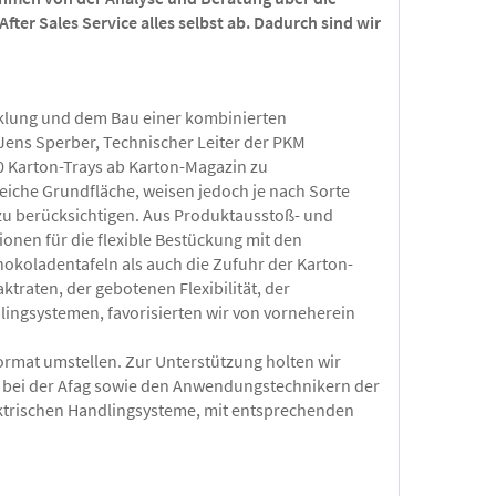
ter Sales Service alles selbst ab. Dadurch sind wir
icklung und dem Bau einer kombinierten
Jens Sperber, Technischer Leiter der PKM
0 Karton-Trays ab Karton-Magazin zu
leiche Grundfläche, weisen jedoch je nach Sorte
 zu berücksichtigen. Aus Produktausstoß- und
ionen für die flexible Bestückung mit den
okoladentafeln als auch die Zufuhr der Karton-
raten, der gebotenen Flexibilität, der
ingsystemen, favorisierten wir von vorneherein
ormat umstellen. Zur Unterstützung holten wir
t bei der Afag sowie den Anwendungstechnikern der
ktrischen Handlingsysteme, mit entsprechenden