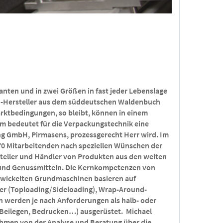
anten und in zwei Größen in fast jeder Lebenslage
den-Hersteller aus dem süddeutschen Waldenbuch
arktbedingungen, so bleibt, können in einem
m bedeutet für die Verpackungstechnik eine
ng GmbH, Pirmasens, prozessgerecht Herr wird. Im
 70 Mitarbeitenden nach speziellen Wünschen der
teller und Händler von Produkten aus den weiten
 und Genussmitteln. Die Kernkompetenzen von
ntwickelten Grundmaschinen basieren auf
er (Toploading/Sideloading), Wrap-Around-
 werden je nach Anforderungen als halb- oder
, Beilegen, Bedrucken…) ausgerüstet. Michael
ehmen von der Analyse und Beratung über die