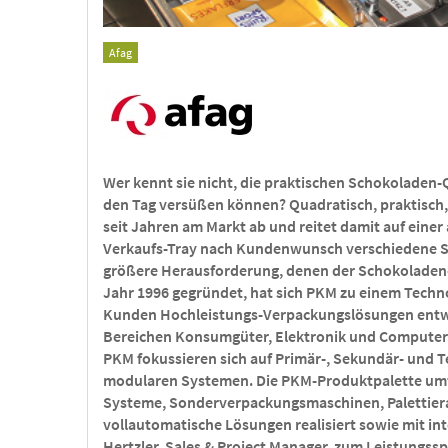
Afag
Wer kennt sie nicht, die praktischen Schokoladen-
den Tag versüßen können? Quadratisch, praktisch,
seit Jahren am Markt ab und reitet damit auf eine
Verkaufs-Tray nach Kundenwunsch verschiedene So
größere Herausforderung, denen der Schokoladen-H
Jahr 1996 gegründet, hat sich PKM zu einem Techn
Kunden Hochleistungs-Verpackungslösungen entwick
Bereichen Konsumgüter, Elektronik und Computer
PKM fokussieren sich auf Primär-, Sekundär- und 
modularen Systemen. Die PKM-Produktpalette umfa
Systeme, Sonderverpackungsmaschinen, Palettiera
vollautomatische Lösungen realisiert sowie mit in
Hertzler, Sales & Project Manager, zum Leistungs