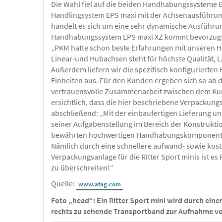
Die Wahl fiel auf die beiden Handhabungssysteme E
Handlingsystem EPS maxi mit der Achsenausführung 
handelt es sich um eine sehr dynamische Ausführun
Handhabungssystem EPS maxi XZ kommt bevorzugt da
„PKM hatte schon beste Erfahrungen mit unseren H
Linear-und Hubachsen steht für höchste Qualität, La
Außerdem liefern wir die spezifisch konfigurierten 
Einheiten aus. Für den Kunden ergeben sich so ab d
vertrauensvolle Zusammenarbeit zwischen dem Kun
ersichtlich, dass die hier beschriebene Verpackungs
abschließend: „Mit der einbaufertigen Lieferung u
seiner Aufgabenstellung im Bereich der Konstrukt
bewährten hochwertigen Handhabungskomponenten, k
Nämlich durch eine schnellere aufwand- sowie kost
Verpackungsanlage für die Ritter Sport minis ist e
zu überschreiten!“
Quelle:
www.afag.com
Foto „head“: Ein Ritter Sport mini wird durch ein
rechts zu sehende Transportband zur Aufnahme von