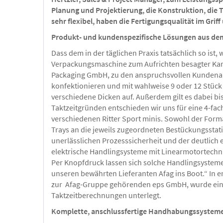
Planung und Projektierung, die Konstruktion, die T
sehr flexibel, haben die Fertigungsqualität im Gri
Produkt- und kundenspezifische Lösungen aus de
Dass dem in der täglichen Praxis tatsächlich so is
Verpackungsmaschine zum Aufrichten besagter Karto
Packaging GmbH, zu den anspruchsvollen Kundenanfo
konfektionieren und mit wahlweise 9 oder 12 Stück 
verschiedene Dicken auf. Außerdem gilt es dabei b
Taktzeitgründen entschieden wir uns für eine 4-fac
verschiedenen Ritter Sport minis. Sowohl der Form
Trays an die jeweils zugeordneten Bestückungsstati
unerlässlichen Prozesssicherheit und der deutlich
elektrische Handlingsysteme mit Linearmotortechn
Per Knopfdruck lassen sich solche Handlingsysteme 
unseren bewährten Lieferanten Afag ins Boot.“ In 
zur Afag-Gruppe gehörenden eps GmbH, wurde ein 
Taktzeitberechnungen unterlegt.
Komplette, anschlussfertige Handhabungssysteme 