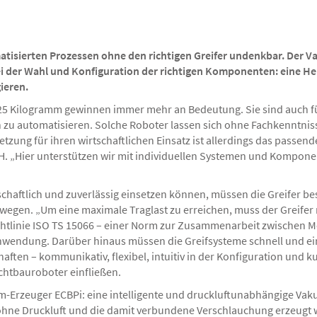
matisierten Prozessen ohne den richtigen Greifer undenkbar. Der 
 der Wahl und Konfiguration der richtigen Komponenten: eine Hera
ieren.
 25 Kilogramm gewinnen immer mehr an Bedeutung. Sie sind auch f
n zu automatisieren. Solche Roboter lassen sich ohne Fachkenntni
ng für ihren wirtschaftlichen Einsatz ist allerdings das passende 
 „Hier unterstützen wir mit individuellen Systemen und Komponent
schaftlich und zuverlässig einsetzen können, müssen die Greifer b
en. „Um eine maximale Traglast zu erreichen, muss der Greifer mög
tlinie ISO TS 15066 – einer Norm zur Zusammenarbeit zwischen M
nwendung. Darüber hinaus müssen die Greifsysteme schnell und ein
en – kommunikativ, flexibel, intuitiv in der Konfiguration und kur
htbauroboter einfließen.
m-Erzeuger ECBPi: eine intelligente und druckluftunabhängige Vaku
ne Druckluft und die damit verbundene Verschlauchung erzeugt wir