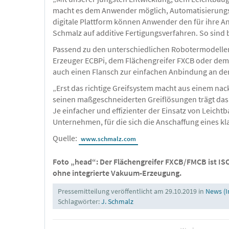
macht es dem Anwender möglich, Automatisierungsl
digitale Plattform können Anwender den für ihre A
Schmalz auf additive Fertigungsverfahren. So sind b
Passend zu den unterschiedlichen Robotermodellen 
Erzeuger ECBPi, dem Flächengreifer FXCB oder dem 
auch einen Flansch zur einfachen Anbindung an den R
„Erst das richtige Greifsystem macht aus einem nac
seinen maßgeschneiderten Greiflösungen trägt das
Je einfacher und effizienter der Einsatz von Leicht
Unternehmen, für die sich die Anschaffung eines kla
Quelle:
www.schmalz.com
Foto „head“: Der Flächengreifer FXCB/FMCB ist ISO 
ohne integrierte Vakuum-Erzeugung.
Pressemitteilung veröffentlicht am 29.10.2019 in
News (I
Schlagwörter:
J. Schmalz