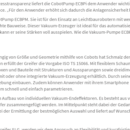
ozesstransparenz liefert die CobotPump ECBPi dem Anwender wichti
e. „Für den Anwender erhöht sich dadurch die Anlagensicherheit be
otPump ECBPM. Sie ist für den Einsatz an Leichtbaurobotern mit wen
te Bauweise. Dieser Vakuum-Erzeuger ist ideal für das automatisie
ann er seine Stärken voll ausspielen. Wie die Vakuum-Pumpe ECBPi
ig von Größe und Geometrie mithilfe von Cobots hat Schmalz den
erfüllt der Greifer die Vorgabe ISO TS 15066. Mit flexiblem Schaum
oxen und Bauteile mit Strukturen und Aussparungen sowie dreidi
 mit oder ohne integrierte Vakuum-Erzeugung erhältlich. Durch sein
ebung einbauen. Zudem können Anwender mit ihrem Smartphone ü
em schnell und einfach parametrieren.
Aufbau von individuellen Vakuum-Endeffektoren. Es besteht aus ver
ifer zusammengefügt werden. Im Mittelpunkt steht dabei der Gedan
ei der Ermittlung der bestmöglichen Auswahl und liefert auf Wunsch
ifer SLG, werden wir dem Anspruch an Flexibilität und kurzfristige