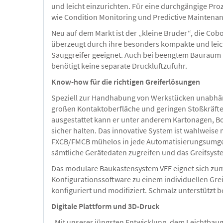
und leicht einzurichten. Für eine durchgängige Pr
wie Condition Monitoring und Predictive Maintenanc
Neu auf dem Markt ist der „kleine Bruder“, die Cob
überzeugt durch ihre besonders kompakte und leich
Sauggreifer geeignet. Auch bei beengtem Bauraum k
benötigt keine separate Druckluftzufuhr.
Know-how für die richtigen Greiferlösungen
Speziell zur Handhabung von Werkstücken unabhäng
großen Kontaktoberfläche und geringen Stoßkräften 
ausgestattet kann er unter anderem Kartonagen, B
sicher halten. Das innovative System ist wahlweise
FXCB/FMCB mühelos in jede Automatisierungsumg
sämtliche Gerätedaten zugreifen und das Greifsyst
Das modulare Baukastensystem VEE eignet sich zum 
Konfigurationssoftware zu einem individuellen Gre
konfiguriert und modifiziert. Schmalz unterstützt b
Digitale Plattform und 3D-Druck
„Mit unserer jüngsten Entwicklung, dem Leichtbaugre