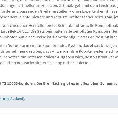
ösungen schneller umzusetzen. Schmalz geht mit dem Leichtbaugr
nforderung passenden Greifer erstellen – ohne Expertenkenntnisse
esonders leichte, sichere und robuste Greifer schnell verfügbar, j
verschiedener Hersteller bietet Schmalz individuelle Komplettpa
Endeffektor VEE. Die Sets beinhalten alle benötigten Komponenten
oboter. Auf diese Weise ist die vorkonfigurierte Greiflösung inner
kten Roboterarm ein funktionierendes System, das etwas bewegen o
 Unternehmen dazu bei, dass Anwender ihre Robotersysteme schnel
baurobotern für unterschiedliche Aufgaben wird, desto attraktiver w
ssischen Industrieroboters bislang nicht rentierte.
TS 15066-konform. Die Greiffläche gibt es mit flexiblem Schaum od
n- und Ausland)
.