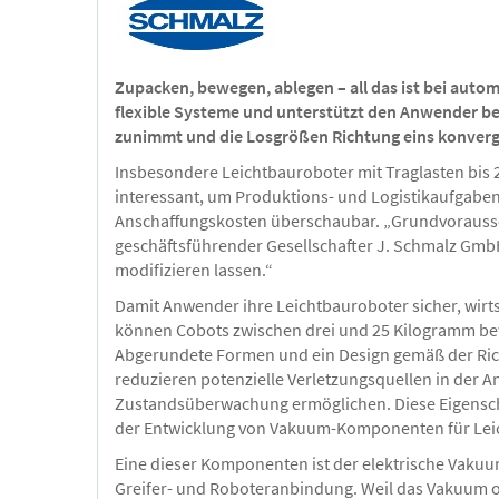
Zupacken, bewegen, ablegen – all das ist bei auto
flexible Systeme und unterstützt den Anwender bei
zunimmt und die Losgrößen Richtung eins konverg
Insbesondere Leichtbauroboter mit Traglasten bis
interessant, um Produktions- und Logistikaufgabe
Anschaffungskosten überschaubar. „Grundvoraussetzu
geschäftsführender Gesellschafter J. Schmalz GmbH.
modifizieren lassen.“
Damit Anwender ihre Leichtbauroboter sicher, wirt
können Cobots zwischen drei und 25 Kilogramm beweg
Abgerundete Formen und ein Design gemäß der Rich
reduzieren potenzielle Verletzungsquellen in der A
Zustandsüberwachung ermöglichen. Diese Eigenschaft
der Entwicklung von Vakuum-Komponenten für Leic
Eine dieser Komponenten ist der elektrische Vakuu
Greifer- und Roboteranbindung. Weil das Vakuum oh