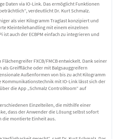
ge Daten via IO-Link. Das ermöglicht Funktionen
trächtlich“, verdeutlicht Dr. Kurt Schmalz.
iger als vier Kilogramm Traglast konzipiert und
rte Kleinteilehandling mit einem einzelnen
 ist auch der ECBPM einfach zu integrieren und
 Flächengreifer FXCB/FMCB entwickelt. Dank seiner
 als Greiffläche oder mit Balgsauggreifern
mensionale Außenformen von bis zu acht Kilogramm
e Kommunikationstechnik mit IO-Link lässt sich der
ber die App „Schmalz ControlRoom“ auf
schiedenen Einzelteilen, die mithilfe einer
ke, dass der Anwender die Lösung selbst sofort
 die montierte Einheit aus.
 Verfügbarkeit gerecht“, sagt Dr. Kurt Schmalz. Das